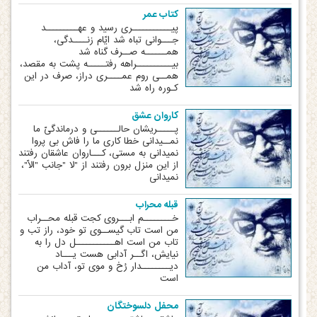
کتاب عمر
پیـــــــــــری رسید و عهـــــــــد
جـــوانی تباه شد ایّام زنــــدگی،
همــــــه صــرف گناه شد
بیــــــــــراهه رفتـــــه پشت به مقصد،
همــی روم عمــــری دراز، صرف در این
کـوره راه شد
کاروان عشق
پـــــریشان‏ حالــــــی و درماندگیّ ما
نمــی‏دانی خطا کاری ما را فاش بی پروا
نمی‏دانی به مستی، کـــاروان عاشقان رفتند
از این منزل برون رفتند از "لا "جانب "الّا"،
نمی‏دانی
قبله محراب
خــــــــم ابـــروی کجت قبله محــراب
من است تاب گیســوی تو خود، راز تب و
تاب من است اهـــــــــــل دل را به
نیایش، اگــر آدابی هست یـــاد
دیــــــــدار رُخ و موی تو، آداب من
است
محفل دلسوختگان