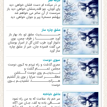
خِرقۀ فقر
بر دَر میکده ام دست فشان خواهی دید‏
‏‏پای کوبان، چو قلندرمنشان خواهی دید‏ ‏‏باز
سرمست از آن ساغر می خواهم شد‏
‏بیهُشم مسخرۀ پیر و جوان خواهی دید
عشقِ چاره ساز
حــــــــــــــدیث عشق تو، باد بهار باز
آورد صبــــــــــــا ز طَرْف چمن، بوی
دلنواز آورد طرب کنان گل از اسرار بوستان
می گفت فسرده جان، خبر از عشق چاره
ساز آورد
سبوی دوست
عمری گذشت و راه نبردم به کـوی دوست
مجلس تمــــــــام گشت و
نـــــدیدیــم روی دوست گــــلشن
معطّــــــــر است سراپا ز بوی یار گشتیم
هــــرکجــــــــــــــا، نشنیدیــم بــوی
دوست
عاشق دلباخته
سر خم باد سلامت که به من راه نمود
ســـــاقی باده به کف، جـان من آگاه
نمود خــــادم درگه میخـــــانه عشّاق