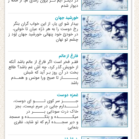
در دیگـر آیم گــر برون راندی ‏ام، از خانه ز
دیوار شدم
خورشید جهان
بیدار شو ای یار، از این خواب گران بنگر
رخ دوست را به هر ذرّه عیان تا خوابی،
در خودیّ خود پنهانی خورشید جهان بُوَد ز
چشم تو نهان
فارغ از عالم
فقـر فخر است اگر فارغ از عالم باشد آنکه
از خویش گذر کرد، چه ‏اش غم باشد؟ طالع
بخت در آن روز بـر آید که شبش
یـــــــــار تا صبح ورا مونس و همــدم
باشد
غمزه دوست
جــــــــز سر کوی تــــــو ای دوست،
نـــــــدارم جایی در سرم نیست، بجز
خاک درت سودایی بـــــــر در
میکـــــــــده و بتکــــــــــده و مسجد
و دیر سجــــده آرم که تو شاید، نظری
بنمایی