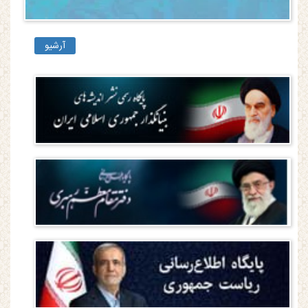
آرشیو