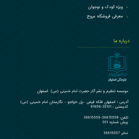
ویژه کودک و نوجوان
معرفی فروشگاه عروج
درباره ما
موسسه تنظیم و نشر آثار حضرت امام خمینی (س) اصفهان
آدرس : ا
صفهان فلکه فیض -پل خواجو - نگارستان امام خمینی (س)
کدپستی : 33131-81656
تلفن:
36615558-36615559
پیش شماره: 031
نمابر 36615557