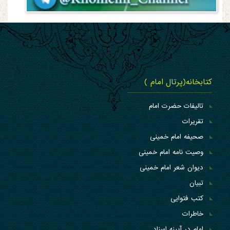
کتابخانه(پرتال امام )
تالیفات حضرت امام
تقریرات
صحیفه امام خمینی
وصیت نامه امام خمینی
دیوان شعر امام خمینی
تبیان
کتب فتوایی
خاطرات
امام در آیینه اسناد