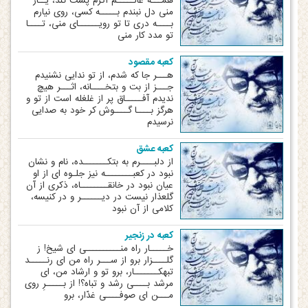
همـــه عالـــــم اگرم پشت کند، یــار
منی دل نبندم بـــــه کسی، روی نیارم
بــــه دری تا تو رویــــــای منی، تــــا
تو مدد کار منی
کعبه مقصود
هـــر جا که شدم، از تو ندایی نشنیدم
جـــز از بت و بتخــــانه، اثـــر هیچ
ندیدم آفـــــاق پر از غلغله است از تو و
هرگز بــــا گــــوش کر خود به صدایی
نرسیدم
کعبه عشق
از دلبــــرم به بتکـــــــده، نام و نشان
نبود در کعبــــــــه نیز جلـوه‏ ای از او
عیان نبود در خانقــــــــاه، ذکری از آن
گلعذار نیست در دیــــــر و در کنیسه،
کلامی از آن نبود
کعبه در زنجیر
خـــــار راه منــــــــــی ای شیخ! ز
گلــــزار برو از ســـر راه من ای رنـــــد
تبهکـــــــار، برو تو و ارشاد من، ای
مرشد بــــی رشد و تباه؟! از بـــــرِ روی
مـــن ای صوفــــی غدّار، برو