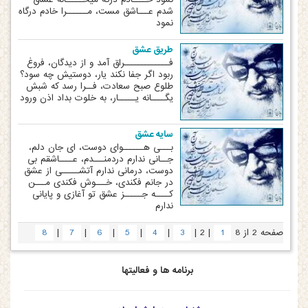
شدم عـــاشق مست، مــــــرا خادم درگاه
نمود
طریق عشق
فـــــــــــــراق آمد و از دیدگان، فروغ
ربود اگر جفا نکند یار، دوستیش چه سود؟
طلوع صبح سعادت، فــرا رسد که شبش
یگــــانه یـــــار، به خلوت بداد اذن ورود
سایه عشق
بـــی هــــــوای دوست، ای جان دلم،
جــانی ندارم دردمنـــدم، عــــاشقم بی
دوست، درمانی ندارم آتشـــــی از عشق
در جانم فکندی، خـــوش فکندی مـــن
کــــه جـــــز عشق تو آغازی و پایانی
ندارم
|
|
|
|
|
|
|
صفحه 2 از 8
1
2
3
4
5
6
7
8
برنامه ها و فعالیتها