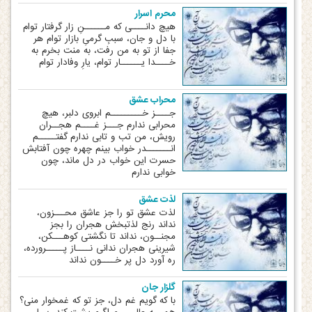
محرم اسرار
هیچ دانــــی که مــــــنِ زار گرفتار توام
با دل و جان، سببِ گرمیِ بازار توام هر
جفا از تو به من رفت، به منت بخرم به
خــــدا یــــــار توام، یارِ وفادار توام
محراب عشق
جــــز خـــــــــم ابروی دلبر، هیچ
محرابی ندارم جـــز غــــم هجــران
رویش، من تب و تابی ندارم گفتـــــم
انـــــــدر خواب بینم چهره چون آفتابش
حسرت این خواب در دل ماند، چون
خوابی ندارم
لذت عشق
لذت عشق تو را جز عاشق محـــزون،
نداند رنج لذت‏بخش هجران را بجز
مجنــون، نداند تا نگشتی کوهـــکن،
شیرینی هجران ندانی نــــاز پـــــرورده،
ره آورد دل پر خــــون نداند
گلزار جان
با که گویم غم دل، جز تو که غمخوار منی؟