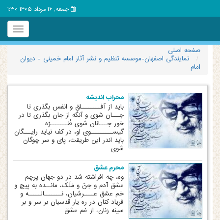
جمعه, 16 مرداد 1405 1:30
Toggle
igation
صفحه اصلی
نمایندگی اصفهان-موسسه تنظیم و نشر آثار امام خمینی - دیوان
امام
محراب اندیشه
باید از آفــــــــاق و انفس بگذری تا
جـــان شوی و آنگه از جان بگذری تا در
خور جـــانان شوی طُـــــــرّه
گیســـــــــوی او، در کف نیاید رایـــگان
باید اندر این طریقت، پای و سر چوگان
شوی
محرم عشق
وه، چه افراشته شد در دو جهان پرچم
عشق آدم و جنّ و مَلَک، مانــده به پیچ و
خم عشق عــــرشیان، نـــــــالـــــه و
فریاد کنان در ره یار قدسیان بر سر و بر
سینه زنان، از غم عشق