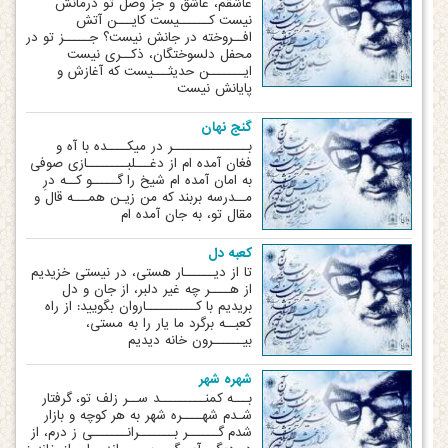
عاشقم، عاشق و جز وصل تو درمانش
نیست کــــــیست کایـــن آتش
افــروخته در جانش نیست؟ جـــــز تو در
محفل دلسوختگان، ذکــری نیست
ایـــــــن حدیثـــی‏ست که آغازش و
پایانش نیست
گنج نهان
بـــــــــــــــر در میکــــده با آه و
فغان آمده ‏ام از دغـــل‏بــــــــازی صوفی
به امان آمده ‏ام شیخ را گـــــو کــه درِ
مــدرسه بربند که من زیـن همـــه قال و
مقال تو، به جان آمده‏ ام
کعبه دل
تا از دیــــــار هستی، در نیستی خزیدیم
از هــــر چه غیر دلبر، از جان و دل
بریدیم با کــــــــــاروان بگویید: از راه
کعبــه برگرد ما یار را به مستی،
بیــــــرون خانه دیدیم
شهره شهر
بـــه کمنـــــــــد ســر زلف تو، گرفتار
شـدم شهــــره شهر به هر کوچه و بازار
شدم گــــــر بـــــــرانـــــــی ز درم، از