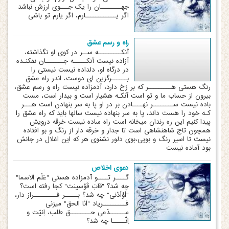
جهــــــــان را یک جـــوی ارزش نباشد
اگر یــــــــــــارم، اگر یارم تو باشی
راه و رسم عشق
آنکـــــــــه ســر در کوی او نگذاشته،
آزاده نیست آنکـــــه جـــــــان نفکنـده
در درگاه او، دلداده نیست نیستی را
بــــــرگزین ای دوست، اندر راه عشق
رنگ هستی هـــــــــر که بر رُخ دارد، آدم‏زاده نیست راه و رسم عشق،
بیرون از حساب ما و تو است آنکـه هشیار است و بیدار است، مست
باده نیست ســــــــر نهــــادن بر در او پا به سر بنهادن است هـــر
کـه خود را هست داند، پا به سر بنهاده نیست سالها باید که راه عشق را
پیدا کنیم این ره رندان میخانه است راه ساده نیست خرقه درویش
همچون تاج شاهنشاهی است تا جدار و خرقه دار از رنگ و بو افتاده
نیست تا اسیر رنگ و بویی،بوی دلور نشنوی هر که این اغلال در جانش
بود آماده نیست
دعوی اخلاص
گــــر تــــو آدم‏زاده هستی "عَلّم اَلاَسما"
چه شد؟ "قابَ قَوْسینت" کجا رفته است؟
"اَوْاَدْنی" چه شد؟ بـــــر فـــــــــراز دار،
فـــــــــریاد "اَنَا الحق" می‏زنی
مــــــدّعیِ حــــــــق طلب، اِنیّت و
اِنّـــــا چه شد؟