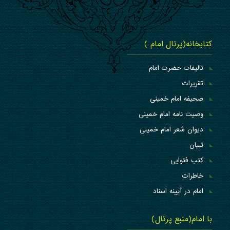
کتابخانه(پرتال امام )
تالیفات حضرت امام
تقریرات
صحیفه امام خمینی
وصیت نامه امام خمینی
دیوان شعر امام خمینی
تبیان
کتب فتوایی
خاطرات
امام در آیینه اسناد
با امام(منبع پرتال)