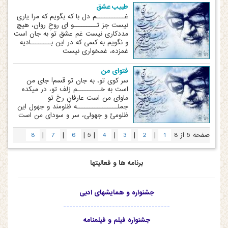
طبیب عشق
غـــــــــــم دل با که بگویم که مرا یاری
نیست جز تـــــــــو ای روحِ روان، هیچ
مددکاری نیست غم عشق تو به جان است
و نگویم به کسی که در این بــــــــادیه
غمزده، غمخواری نیست
فتوای من
سر کوی تو، به جان تو قسم! جای من
است به خـــــــــم زلف تو، در میکده
ماوای من است عارفانِ رخ تو
جملــــــــــــــــه ظلومند و جهول این
ظلومیّ و جهولی، سر و سودای من است
|
|
|
|
|
|
|
صفحه 5 از 8
1
2
3
4
5
6
7
8
برنامه ها و فعالیتها
جشنواره و همایشهای ادبی
-----------------------------------
جشنواره فیلم و فیلمنامه