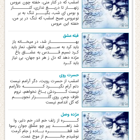
امشب که در کنار منی، خفته چون عروس
زنهــــار تا دریــــغ نداری، کنــــــــــار
و بوس ای شب، بگیـــــر تنگ به بر
نوعروس صبح امشب که تنگ در بر من،
خفته این عروس
قبله عشق
بهــــــــــــــــار شد، در میخـــانه باز
باید کرد به ســــوی قبله عاشق، نماز باید
کـرد نسیم قــــــدس به عشـــاق باغ
مژده دهد که دل ز هر دو جهان، بی نیاز
باید کــرد
حسرت روی
امشب از حسرت رویت، دگر آرامم نیست
دلم آرام نگیــــــرد کــــــــــــه دلاَّرامم
نیست گــــــردش بــاغ نخواهم، نروم
طَرْف چمن روی گلــــــــزار نجویـــــم
که گل اندامم نیست
مژده وصل
گــــــــره از زلف خم اندر خم دلبر، وا
شد زاهــــــــد پیر چو عشّاق جوان رسوا
شد قطــــــــــــره بـــاده ز جام کرمت
نوشیدم جانــــــــم از موج غمت،