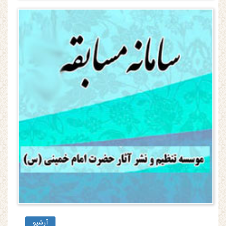
آرشیو