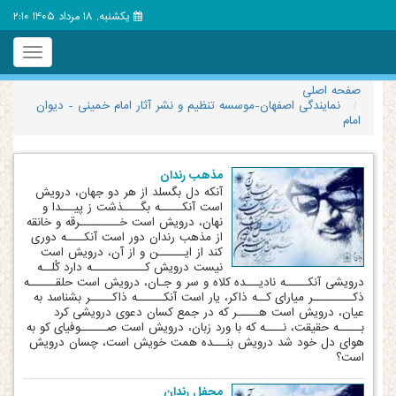
یکشنبه, 18 مرداد 1405 2:10
Toggle
igation
صفحه اصلی
نمایندگی اصفهان-موسسه تنظیم و نشر آثار امام خمینی - دیوان
امام
مذهب رندان
آنکه دل بگسلد از هر دو جهان، درویش
است آنکـــــه بگــــذشت ز پیـــدا و
نهان، درویش است خـــــــــرقه و خانقه
از مذهب رندان دور است آنکــــه دوری
کند از ایــــــن و از آن، درویش است
نیست درویش کــــــــــــه دارد کُلــه
درویشی آنکـــــه نادیـــده کلاه و سر و جـان، درویش است حلقــــــه
ذکـــــــــر میارای کــه ذاکر، یار است آنکــــــه ذاکـــــر بشناسد به
عیان، درویش است هـــــر که در جمع کسان دعوی درویشی کرد
بـــــه حقیقت، نــــه که با ورد زبان، درویش است صــــــوفی‏ای کو به
هوای دل خود شد درویش بنـــده همت خویش است، چسان درویش
است؟
محفل رندان