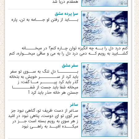
همقدم دریا شد
سرا پرده عشق
بـــــاید از رفتن او جــــامه به تن، پاره
کنم درد دل را بـــه چه انگیزه توان چــاره کنم؟ در میخــــــانه
گشـــایید به رویم کـــه دمی درد دل را به می و ساقی میخـــواره، کنم
سفر عشق
بــــــــــــا دلِ تنگ به ســـوی تو سفر
باید کرد از ســـــــــــر خویش به بتخانه
گذر باید کرد پیــــــــر مـــا گفت: ز
میخانه شفا باید جست از شفـــــــــــا
جستنِ هر خانه حذر باید کرد آ
ساغر
سـاغر از دست ظریف تو، گناهی نبود جز
سر کوی تو ای دوست، پناهی نبود درِ امّید
ز هر سوی به رویم بسته است جـــز در
میکــــده امّیـــد به راهـــی نبود