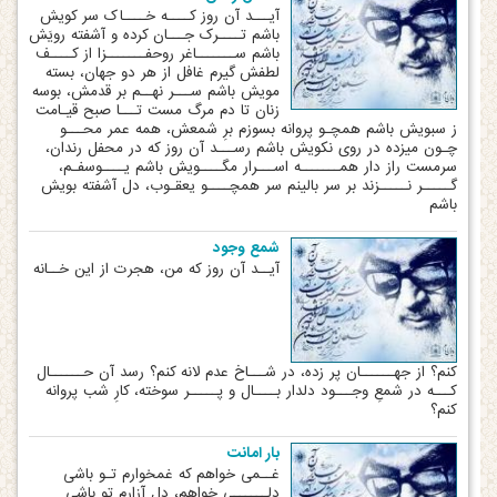
آیـــد آن روز کــــه خــــاک سر کویش
باشم تــــرک جـــان کرده و آشفته رویَش
باشم ســـــــاغر روح‏فـــــــزا از کــــف
لطفش گیرم غافل از هر دو جهان، بسته
مویش باشم ســـر نهــم بر قدمش، بوسه
زنان تا دم مرگ مست تـــا صبح قیـامت
ز سبویش باشم همچـو پروانه بسوزم برِ شمعش، همه عمر محـــو
چـون می‏زده در روی نکویش باشم رســـد آن روز که در محفل رندان،
سرمست راز دار همـــــــه اســـرار مگــــویش باشم یــــوسفـم،
گـــــر نـــــزند بر سر بالینم سر همچــــو یعقـوب، دل آشفته بویش
باشم
شمع وجود
آیــد آن روز که من، هجرت از این خــانه
کنم؟ از جهــــــان پر زده، در شـــاخ عدم لانه کنم؟ رسد آن حــــــال
کـــه در شمعِ وجـــود دلدار بــــال و پـــــر سوخته، کارِ شب پروانه
کنم؟
بار امانت
غــمی خواهم که غمخوارم تـو باشی
دلــــــی خواهم، دل آزارم تو باشی