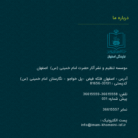
درباره ما
موسسه تنظیم و نشر آثار حضرت امام خمینی (س) اصفهان
آدرس : ا
صفهان فلکه فیض -پل خواجو - نگارستان امام خمینی (س)
کدپستی : 33131-81656
تلفن:
36615558-36615559
پیش شماره: 031
نمابر 36615557
پست الکترونیک :
info@imam-khomeini-isf.ir