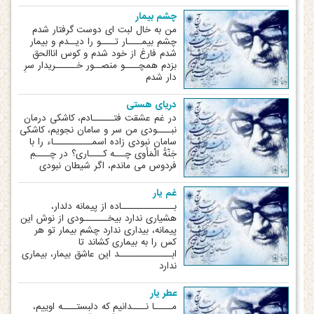
چشم بیمار
من به خال لبت ای دوست گرفتار شدم
چشم بیمــــار تــــو را دیــدم و بیمار
شدم فارغ از خود شدم و کوس اناالحق
بزدم همچــــو منصــور خــــــریدار سرِ
دار شدم
دریای هستی
در غم عشقت فتــــــادم، کاشکی درمان
نبــــودی من سر و سامان نجویم، کاشکی
سامان نبودی زاده اسمـــــــــــاء را با
جَنّةُ الْمَأوی چـــه کــــاری؟ در چــــمِ
فردوس می ماندم، اگر شیطان نبودی
غم یار
بـــــــــــــــاده از پیمانه دلدار،
هشیاری ندارد بی‏خـــــــودی از نوش این
پیمانه، بیداری ندارد چشم بیمار تو هر
کس را به بیماری کشاند تا
ابـــــــــــــــد این عاشق بیمار، بیماری
ندارد
عطر یار
مـــــا نــــدانیم که دلبستــــه اوییم،