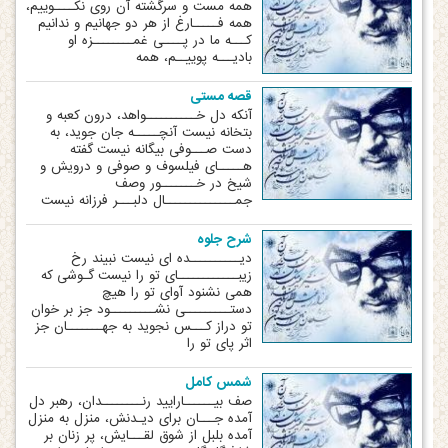
همه مست و سرگشته آن روی نکــــوییم،
همه فـــــارغ از هر دو جهانیم و ندانیم
کـــه ما در پــــی غمــــــــزه او
بادیـــه پوییــم، همه
قصه مستی
آنکه دل خــــــــــواهد، درون کعبه و
بتخانه نیست آنچـــــه جان جوید، به
دست صـــوفی بیگانه نیست گفته
هـــــای فیلسوف و صوفی و درویش و
شیخ در خـــــــور وصف
جمــــــــــــــال دلبـــر فرزانه نیست
شرح جلوه
دیــــــــــده ‏ای نیست نبیند رخ
زیبــــــــــــای تو را نیست گـوشی که
همی ‏نشنود آوای تو را هیچ
دستـــــــــی نشـــــــــود جز بر خوان
تو دراز کـــس نجوید به جهـــــــان جز
اثر پای تو را
شمس کامل
صف بیــــــارایید رنــــــــدان، رهبر دل
آمده جـــان برای دیـدنش، منزل به منزل
آمده بلبل از شوق لقـــایش، پر زنان بر