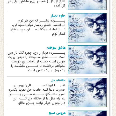
شاخ گل گل ز هجــر روی ماهش، پای در
گِل آمده
جلوه دیدار
پـــــــرده برگیـــر که من یار توام
عــاشقم، عاشق رخسار توام عشوه کن،
نـــاز نما، لب بگشا جــــان من، عاشق
گفتار توام
عاشق سوخته
پــــــــرده بردار ز رخ، چهره‏ گشا ناز بس
است عــــــاشق ســوخته را دیدن رویت
هوس است دست از دامنت ای دوست،
نخواهم برداشت تا مــــــن دلشـده را
یک رمق و یک نفس است
خانقاهِ دل
الا یــــا ایها الســـــــــاقی! برون بر
حسرت دلها کــه جامت حل نماید یکسره
اسرار مشــکلها بــــــه مــــی بـــــــر
بند راه عقل را از خانقاه دل کــــه این
دارالجنون هرگز نباشد جــای عاقلها
عروس صبح