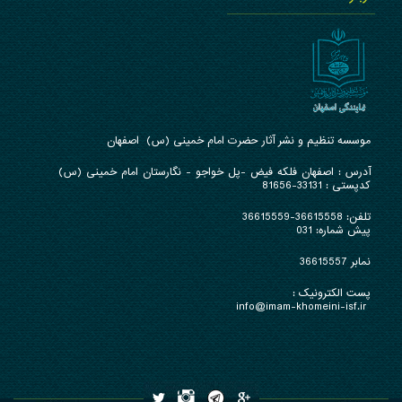
موسسه تنظیم و نشر آثار حضرت امام خمینی (س) اصفهان
آدرس : ا
صفهان فلکه فیض -پل خواجو - نگارستان امام خمینی (س)
کدپستی : 33131-81656
تلفن:
36615558-36615559
پیش شماره: 031
نمابر 36615557
پست الکترونیک :
info@imam-khomeini-isf.ir