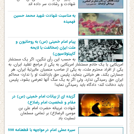
شهادت و رشادت سر داده اند
به مناسبت شهادت شهید محمد حسین
فهمیده
پیام امام خمینی (س) به روحانیون و
ملت ایران (مخالفت با لایحه
کاپیتولاسیون)
به حسب این رأی ننگین، اگر یک مستشار
امریکایی یا یک خادم مستشار امریکایی‏‎ ‎‏به یکی از مراجع تقلید ایران، به
یکی از افراد محترم ملت، به یکی از صاحب منصبان‏‎ ‎‏عالیرتبۀ ایران، هر
جسارتی بکند، هر خیانتی بنماید، پلیس حق بازداشت او را ندارد؛‏ ‏محاکم
ایران حق رسیدگی ندارد. ولی اگر به یک سگ آنها تعرضی بشود، پلیس
باید‏‎ ‎‏دخالت کند؛ دادگاه باید رسیدگی نماید!‏‏‏
گزیده ای از بیانات امام خمینی (س) در
مقام و شخصیت امام رضا(ع)
شهادت غریبانه حضرت امام علی بن
موسی الرضا(ع) بر تمامی مسلمان
تسلیت باد
سیره عملی امام در مواجهه با قطعنامه 598