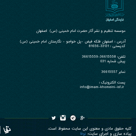
موسسه تنظیم و نشر آثار حضرت امام خمینی (س) اصفهان
آدرس : ا
صفهان فلکه فیض -پل خواجو - نگارستان امام خمینی (س)
کدپستی : 33131-81656
تلفن:
36615558-36615559
پیش شماره: 031
نمابر 36615557
پست الکترونیک :
info@imam-khomeini-isf.ir
کلیه حقوق مادی و معنوی این سایت محفوظ است.
پیاده سازی و اجرای سایت:
نوفا