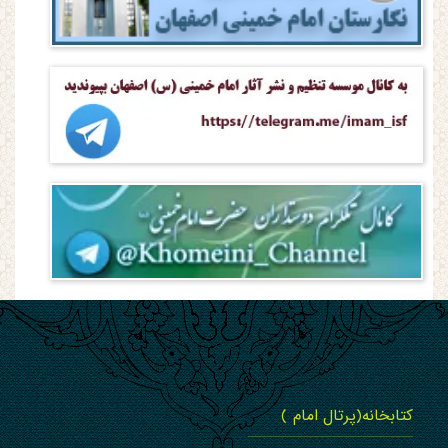
کتابخانه(پرتال امام )