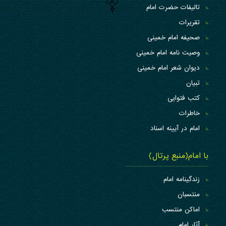
تالیفات حضرت امام
تقریرات
صحیفه امام خمینی
وصیت نامه امام خمینی
دیوان شعر امام خمینی
تبیان
کتب فتوایی
خاطرات
امام در آیینه اسناد
با امام(منبع پرتال)
زندگینامه امام
منتسبان
اماکن منتسب
آثار امام