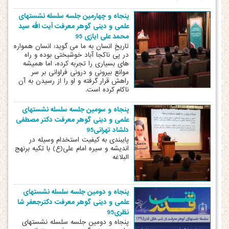
پنجاه و چهارمین جلسه سلسله نشستهای
علمی و دینی گوهر معرفت آیت الله سید
محمد علی ایازی 95
تاریخِ انسان به ما می گوید: انسان همواره
در پی ناکجا آباد خوشبختی بوده و راه
های بسیاری را تجربه کرده، اما همیشه
موانع بیرونی و درونی فراوانی بر سر
راهش قرار گرفته و او را از رسیدن به آن
ناکام کرده است.
پنجاه و سومین جلسه سلسله نشستهای
علمی و دینی گوهر معرفت دکتر مصطفی
دلشاد تهرانی95
پایبندی به کیفیت استخدام وسیله در
اندیشه و سیره امام علی(ع) با تکیه برنهج
البلاغه
پنجاه و دومین جلسه سلسله نشستهای
علمی و دینی گوهر معرفت دکترجعفر شا
نظری95
پنجاه و دومین جلسه سلسله نشستهای