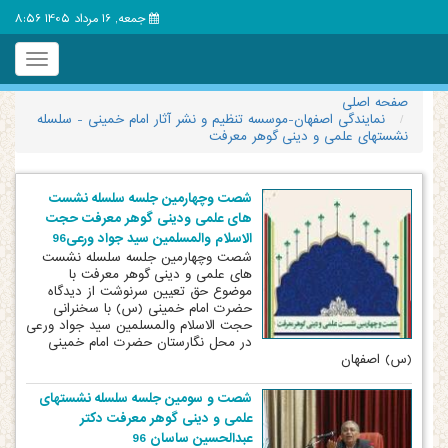
جمعه, 16 مرداد 1405 8:56
Toggle
igation
صفحه اصلی
نمایندگی اصفهان-موسسه تنظیم و نشر آثار امام خمینی - سلسله
نشستهای علمی و دینی گوهر معرفت
شصت وچهارمین جلسه سلسله نشست
های علمی ودینی گوهر معرفت حجت
الاسلام والمسلمین سید جواد ورعی96
شصت وچهارمین جلسه سلسله نشست
های علمی و دینی گوهر معرفت با
موضوع حق تعیین سرنوشت از دیدگاه
حضرت امام خمینی (س) با سخنرانی
حجت الاسلام والمسلمین سید جواد ورعی
در محل نگارستان حضرت امام خمینی
(س) اصفهان
شصت و سومین جلسه سلسله نشستهای
علمی و دینی گوهر معرفت دکتر
عبدالحسین ساسان 96