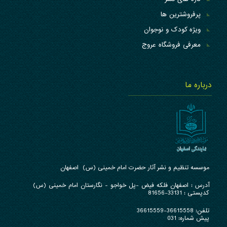
پرفروشترین ها
ویژه کودک و نوجوان
معرفی فروشگاه عروج
درباره ما
موسسه تنظیم و نشر آثار حضرت امام خمینی (س) اصفهان
آدرس : ا
صفهان فلکه فیض -پل خواجو - نگارستان امام خمینی (س)
کدپستی : 33131-81656
تلفن:
36615558-36615559
پیش شماره: 031