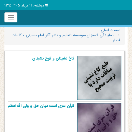
دوشنبه, 19 مرداد 1405 1:35
Toggle
igation
صفحه اصلی
نمایندگی اصفهان-موسسه تنظیم و نشر آثار امام خمینی - کلمات
قصار
کاخ نشینان و کوخ نشینان
قرآن سرّی است میان حق و ولی الله اعظم