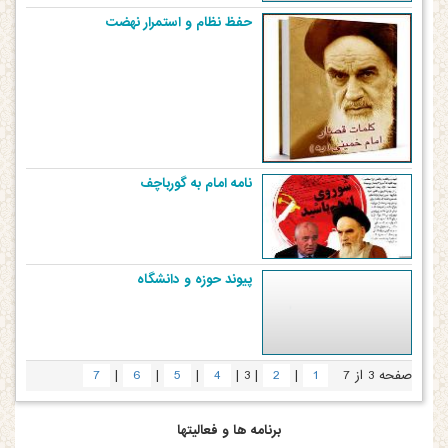
حفظ نظام و استمرار نهضت
نامه امام به گورباچف
پیوند حوزه و دانشگاه
|
|
|
|
|
|
صفحه 3 از 7
1
2
3
4
5
6
7
برنامه ها و فعالیتها