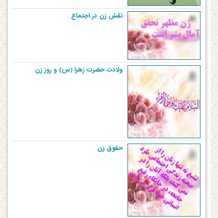
نقش زن در اجتماع
ولادت حضرت‏‎ ‎‏زهرا (س) و روز زن
حقوق زن