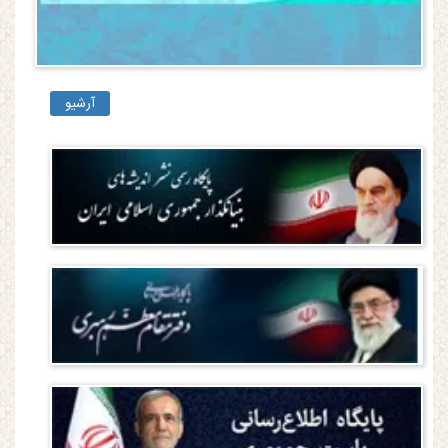
آرشیو