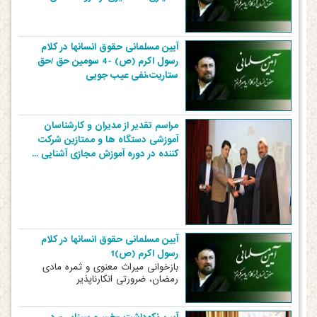
آیین مسلمانی حقوق انسانها در کلام
رسول اکرم (ص) -4 سومین حق /حق
ستاریت،نفی عیب جویی
مراسم تقدیر از مدیران و کارشناسان
آموزشی دستگاه ها و ممتازین شرکت
کننده در دوره آموزش مجازی آشنایی ...
آیین مسلمانی حقوق انسانها در کلام
رسول اکرم (ص)1
بازخوانی میراث معنوی و ثمره مادی
رمضان، ضرورتی انکارناپذیر