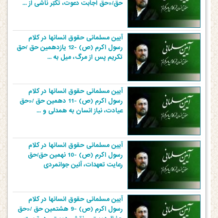
حق/«حق اجابت دعوت، تکبّر ناشی از ...
آیین مسلمانی حقوق انسانها در کلام
رسول اکرم (ص) -12 یازدهمین حق /حق
تکریم پس از مرگ، میل به ...
آیین مسلمانی حقوق انسانها در کلام
رسول اکرم (ص) -11 دهمین حق /«حق
عیادت، نیاز انسان به همدلی و ...
آیین مسلمانی حقوق انسانها در کلام
رسول اکرم (ص) -10 نهمین حق/حق
رعایت تعهدات، آئین جوانمردی
آیین مسلمانی حقوق انسانها در کلام
رسول اکرم (ص) -9 هشتمین حق /«حق