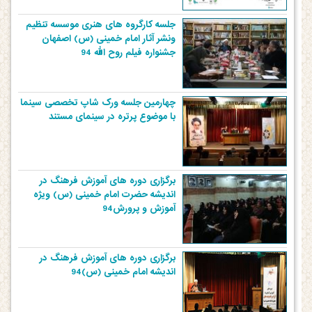
جلسه کارگروه های هنری موسسه تنظیم
ونشر آثار امام خمینی (س) اصفهان
جشنواره فیلم روح الله 94
چهارمین جلسه ورک شاپ تخصصی سینما
با موضوع پرتره در سینمای مستند
برگزاری دوره های آموزش فرهنگ در
اندیشه حضرت امام خمینی (س) ویژه
آموزش و پرورش94
برگزاری دوره های آموزش فرهنگ در
اندیشه امام خمینی (س)94