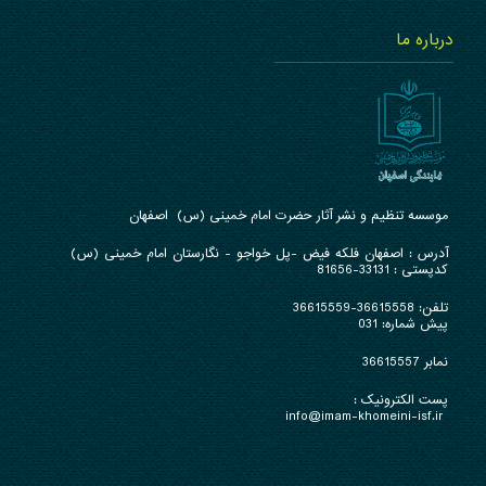
درباره ما
موسسه تنظیم و نشر آثار حضرت امام خمینی (س) اصفهان
آدرس : ا
صفهان فلکه فیض -پل خواجو - نگارستان امام خمینی (س)
کدپستی : 33131-81656
تلفن:
36615558-36615559
پیش شماره: 031
نمابر 36615557
پست الکترونیک :
info@imam-khomeini-isf.ir