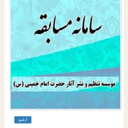
آرشیو