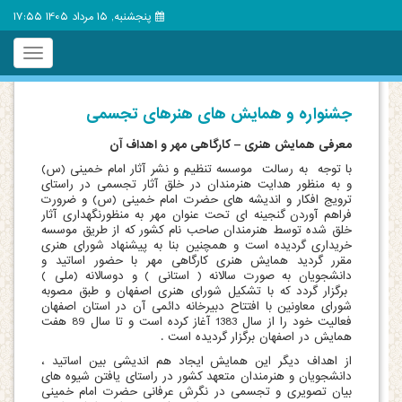
پنجشنبه, 15 مرداد 1405 17:55
Toggle
igation
جشنواره و همایش های هنرهای تجسمی
معرفی همایش هنری
–
کارگاهی مهر و اهداف آن
با توجه به رسالت موسسه تنظیم و نشر آثار امام خمینی (س)
و به منظور هدایت هنرمندان در خلق آثار تجسمی در راستای
ترویج افکار و اندیشه های حضرت امام خمینی (س) و ضرورت
فراهم آوردن گنجینه ای تحت عنوان مهر به منظورنگهداری آثار
خلق شده توسط هنرمندان صاحب نام کشور که از طریق موسسه
خریداری گردیده است و همچنین بنا به پیشنهاد شورای هنری
مقرر گردید همایش هنری کارگاهی مهر با حضور اساتید و
دانشجویان به صورت سالانه ( استانی ) و دوسالانه (ملی )
برگزار گردد که با تشکیل شورای هنری اصفهان و طبق مصوبه
شورای معاونین با افتتاح دبیرخانه دائمی آن در استان اصفهان
فعالیت خود را از سال 1383 آغاز کرده است و تا سال 89 هفت
همایش در اصفهان برگزار گردیده است .
از اهداف دیگر این همایش ایجاد هم اندیشی بین اساتید ،
دانشجویان و هنرمندان متعهد کشور در راستای یافتن شیوه های
بیان تصویری و تجسمی در نگرش عرفانی حضرت امام خمینی