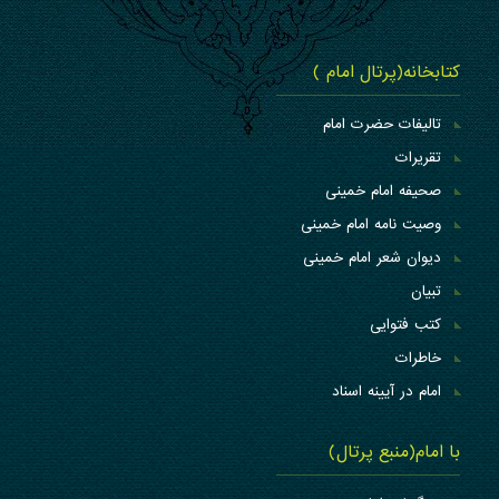
کتابخانه(پرتال امام )
تالیفات حضرت امام
تقریرات
صحیفه امام خمینی
وصیت نامه امام خمینی
دیوان شعر امام خمینی
تبیان
کتب فتوایی
خاطرات
امام در آیینه اسناد
با امام(منبع پرتال)