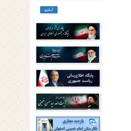
آرشیو