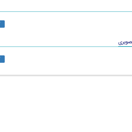
آ
صویری
آ