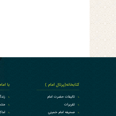
کتابخانه(پرتال امام )
با اما
تالیفات حضرت امام
زندگ
تقریرات
منتس
صحیفه امام خمینی
اما