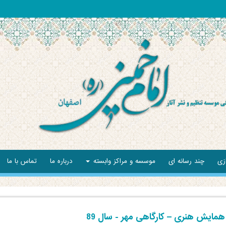
زی
چند رسانه ای
موسسه و مراکز وابسته
درباره ما
تماس با ما
مایش هنری – کارگاهی مهر - سال 89