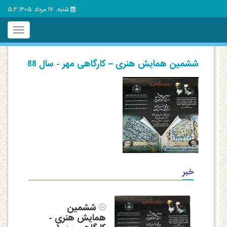
شنبه, 17 مرداد 1405 5:4
Toggle
igation
ششمین همایش هنری – کارگاهی مهر - سال 88
خبر
ششمین
همایش هنری -