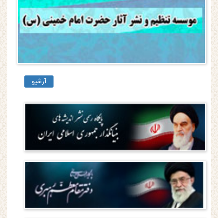
آرشیو