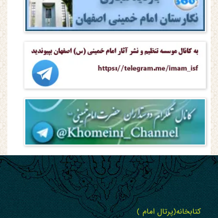
کتابخانه(پرتال امام )