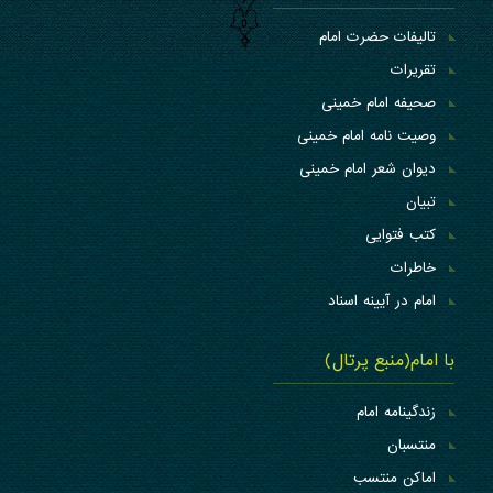
تالیفات حضرت امام
تقریرات
صحیفه امام خمینی
وصیت نامه امام خمینی
دیوان شعر امام خمینی
تبیان
کتب فتوایی
خاطرات
امام در آیینه اسناد
با امام(منبع پرتال)
زندگینامه امام
منتسبان
اماکن منتسب