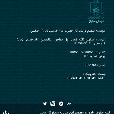
موسسه تنظیم و نشر آثار حضرت امام خمینی (س) اصفهان
آدرس : ا
صفهان فلکه فیض -پل خواجو - نگارستان امام خمینی (س)
کدپستی : 33131-81656
تلفن:
36615558-36615559
پیش شماره: 031
نمابر 36615557
پست الکترونیک :
info@imam-khomeini-isf.ir
کلیه حقوق مادی و معنوی این سایت محفوظ است.