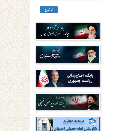
آرشیو