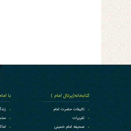
کتابخانه(پرتال امام )
با اما
تالیفات حضرت امام
زندگ
تقریرات
منتس
صحیفه امام خمینی
اما