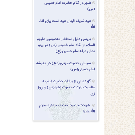
غدیر در کلام حضرت امام خمینی
(س)
عید شریف قربان عید است برای لقاء
الله
بررسی دلیل استغفار معصومین علیهم
السلام از نگاه امام خمینی (س) در پرتو
دعای عرفه امام حسین (ع)
سیمای حضرت مهدی(عج) در اندیشه
امام خمینی(س)
گزیده ای از بیانات حضرت امام به
مناسبت ولادت حضرت زهرا (س) و روز
زن
شهادت حضرت صدیقه طاهره سلام
الله علیها