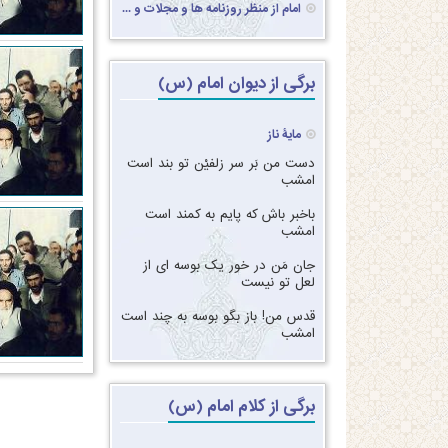
امام از منظر روزنامه ها و مجلات و ...
برگی از دیوان امام (س)
مایۀ ناز
دست من بَر سر زلفیْن تو بند است
امشب‏
‏‏باخبر باش که پایم به کمند است
امشب‏
‏‏جان مَن در خور یک بوسه ای از
لعل تو نیست‏
‏‏قدس من! باز بگو بوسه به چند است
امشب
برگی از کلام امام (س)