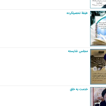
طبقۀ تحصیلکرده
مجلس شایسته
خدمت به خلق