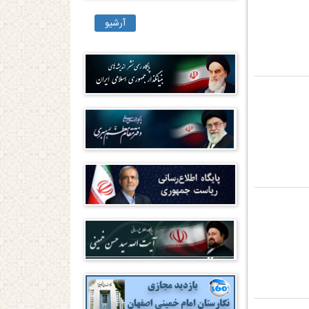
آرشیو