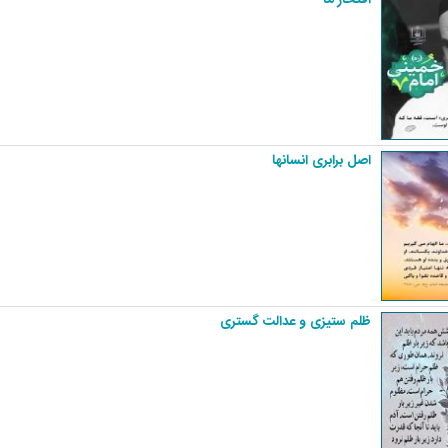
اصل برابری انسانها‏‎
ظلم ستیزی و عدالت گستری‏‏ ‏