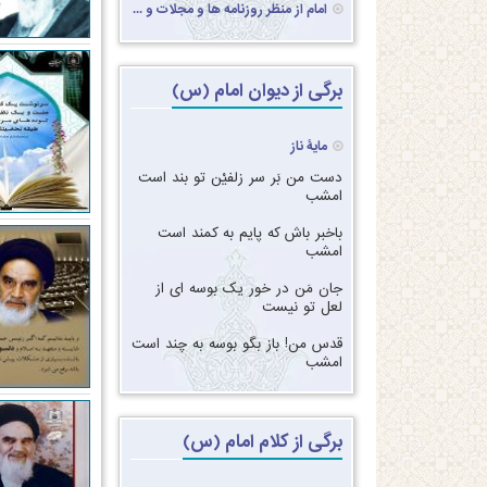
امام از منظر روزنامه ها و مجلات و ...
برگی از دیوان امام (س)
مایۀ ناز
دست من بَر سر زلفیْن تو بند است
امشب‏
‏‏باخبر باش که پایم به کمند است
امشب‏
‏‏جان مَن در خور یک بوسه ای از
لعل تو نیست‏
‏‏قدس من! باز بگو بوسه به چند است
امشب
برگی از کلام امام (س)