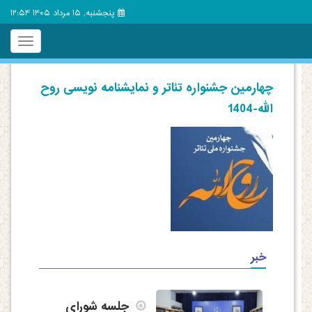
پنجشنبه, 15 مرداد 1405 12:54
Toggle
igation
چهارمین جشنواره تئاتر و نمایشنامه نویسی روح
الله-1404
خبر
جلسه شورای