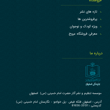
فروشگاه
تازه های نشر
پرفروشترین ها
ویژه کودک و نوجوان
معرفی فروشگاه عروج
درباره ما
موسسه تنظیم و نشر آثار حضرت امام خمینی (س) اصفهان
آدرس : ا
صفهان فلکه فیض -پل خواجو - نگارستان امام خمینی (س)
کدپستی : 33131-81656