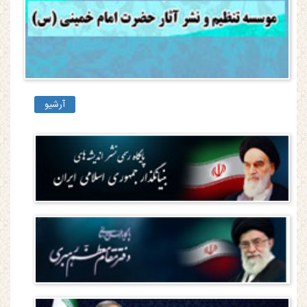
آرشیو