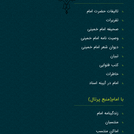
تالیفات حضرت امام
تقریرات
صحیفه امام خمینی
وصیت نامه امام خمینی
دیوان شعر امام خمینی
تبیان
کتب فتوایی
خاطرات
امام در آیینه اسناد
با امام(منبع پرتال)
زندگینامه امام
منتسبان
اماکن منتسب