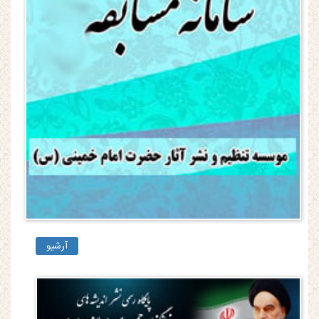
آرشیو