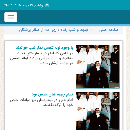
دوشنبه, 19 مرداد 1405 21:34
Toggle
igation
صفحه اصلی
تهجد و شب زنده داری امام از منظر پزشکان
با وجود لوله تنفس نماز شب خواندند
در ایامی که امام در بیمارستان تحت
معالجه و عمل جراحی بودند لوله تنفسی
در تراشه ایشان بود...
تمام چهره شان خیس بود
امام حتی در بیمارستان نیز عبادات خاص
خود را ترک نگفتند...