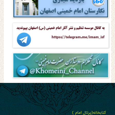
کتابخانه(پرتال امام )