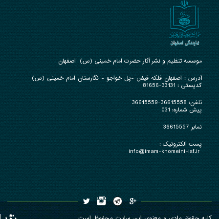
موسسه تنظیم و نشر آثار حضرت امام خمینی (س) اصفهان
آدرس : ا
صفهان فلکه فیض -پل خواجو - نگارستان امام خمینی (س)
کدپستی : 33131-81656
تلفن:
36615558-36615559
پیش شماره: 031
نمابر 36615557
پست الکترونیک :
info@imam-khomeini-isf.ir
کلیه حقوق مادی و معنوی این سایت محفوظ است.