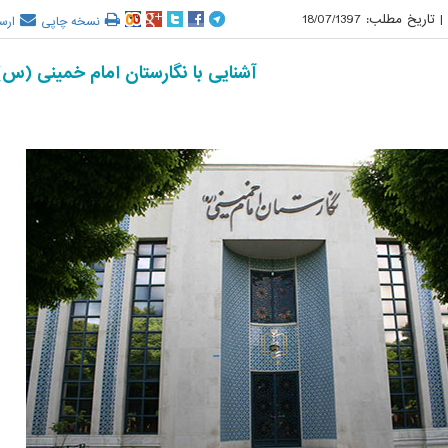
|
تاریخ مطلب:
18/07/1397
نسخه چاپی
ارس
آشنایی با نگارستان امام خمینی (س)