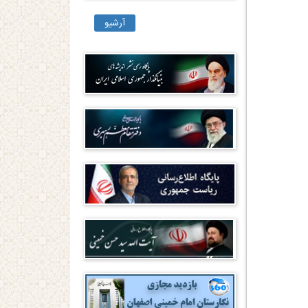
آرشیو