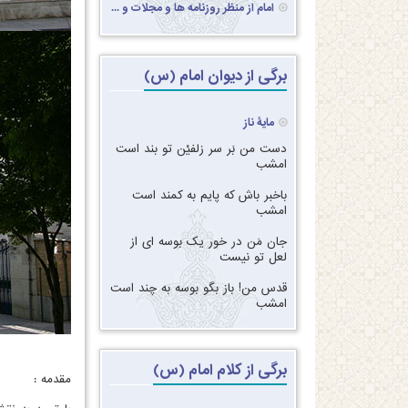
امام از منظر روزنامه ها و مجلات و ...
برگی از دیوان امام (س)
مایۀ ناز
دست من بَر سر زلفیْن تو بند است
امشب‏
‏‏باخبر باش که پایم به کمند است
امشب‏
‏‏جان مَن در خور یک بوسه ای از
لعل تو نیست‏
‏‏قدس من! باز بگو بوسه به چند است
امشب
برگی از کلام امام (س)
مقدمه :