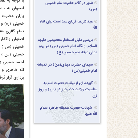
با توجه به نق
غدیر در کلام حضرت امام خمینی
اصفهان به حضر
(س)
یاران حضرت ا
عید شریف قربان عید است برای لقاء
خمینی (ره) و 
الله
تمام گالری ه
اصفهان واگذار
بررسی دلیل استغفار معصومین علیهم
السلام از نگاه امام خمینی (س) در پرتو
خمینی (س ) و آ
دعای عرفه امام حسین (ع)
احمد خمینی (
سیمای حضرت مهدی(عج) در اندیشه
الله طاهری و 
امام خمینی(س)
برداری قرار گرف
گزیده ای از بیانات حضرت امام به
مناسبت ولادت حضرت زهرا (س) و روز
زن
شهادت حضرت صدیقه طاهره سلام
الله علیها