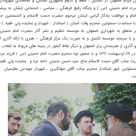
ش مردم اصفهان در تشکیل ، حفظ و تداوم جمهوری اسلامی و علاقمندی شهروندان 
ت امام خمینی (س ) و پایگاه رفیع فرهنگی ، سیاسی ، اجتماعی ایشان به پیشن
مام و موافقت یادگار گرامی ایشان مرحوم حضرت حجت الاسلام و المسلمین ح
با مساعدت مسئولین محترم وقت استان ( استاندار ، شهردار و نماینده ولی فقیه ) 
نر متعلق به شهرداری اصفهان به موسسه تنظیم و نشر آثار حضرت امام خمین
 و با سرمایه موسسه تکمیل و به صورت یک مرکز فرهنگی – هنری با ارائه آثاری ا
ثاری از هنرمندان برتر اصفهان و دیگر نقاط کشور در زمینه های مربوط به انقلاب ا
خمینی (س ) در 28 اردیبهشت 1375 و با حضور نوه محترم حضرت امام خمینی (س ) فرز
ره) جناب آقای حجت الاسلام حاج سید حسن خمینی دامه عزه و نماینده ولی فق
مسئولین شهر استاندار محترم جناب آقای جهانگیری ، شهردار مهندس عظیمیان و..
ت .