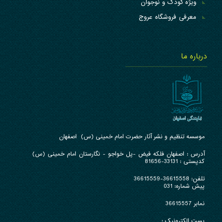
ویژه کودک و نوجوان
معرفی فروشگاه عروج
درباره ما
موسسه تنظیم و نشر آثار حضرت امام خمینی (س) اصفهان
آدرس : ا
صفهان فلکه فیض -پل خواجو - نگارستان امام خمینی (س)
کدپستی : 33131-81656
تلفن:
36615558-36615559
پیش شماره: 031
نمابر 36615557
پست الکترونیک :