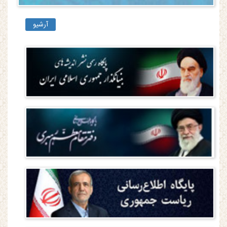
آرشیو