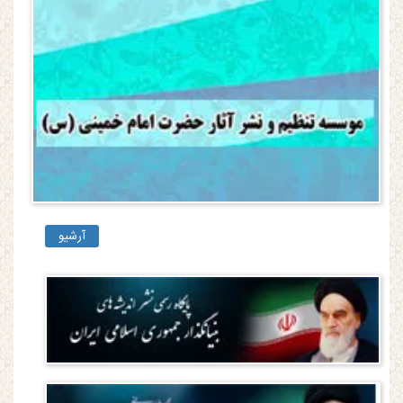
آرشیو