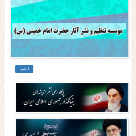
آرشیو