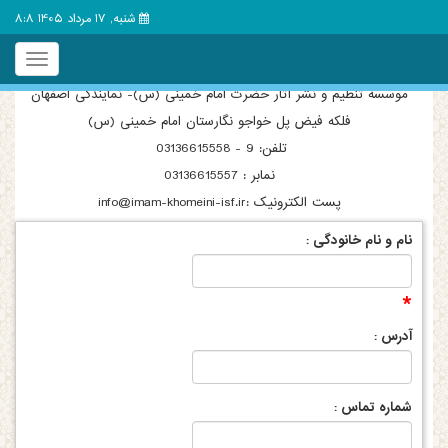
شنبه, 17 مرداد 1405 8:8
Toggle
igation
موسسه تنظیم و نشر آثار حضرت امام خمینی (س)- نمایندگی اصفهان
فلکه فیض پل خواجو نگارستان امام خمینی (س)
تلفن: 9 - 03136615558
نمابر : 03136615557
پست الکترونیک :info@imam-khomeini-isf.ir
نام و نام خانودگی
:
*
آدرس
:
شماره تماس
: