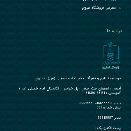
معرفی فروشگاه عروج
درباره ما
موسسه تنظیم و نشر آثار حضرت امام خمینی (س) اصفهان
آدرس : ا
صفهان فلکه فیض -پل خواجو - نگارستان امام خمینی (س)
کدپستی : 33131-81656
تلفن:
36615558-36615559
پیش شماره: 031
نمابر 36615557
پست الکترونیک :