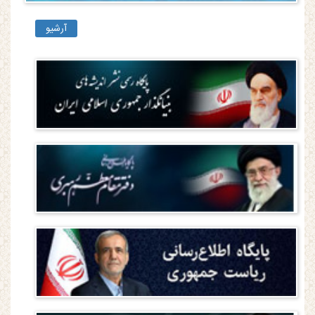
آرشیو