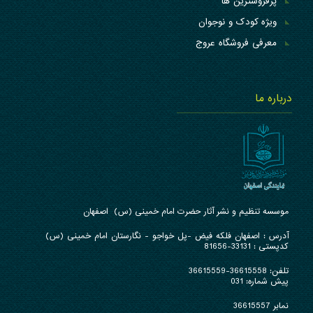
پرفروشترین ها
ویژه کودک و نوجوان
معرفی فروشگاه عروج
درباره ما
موسسه تنظیم و نشر آثار حضرت امام خمینی (س) اصفهان
آدرس : ا
صفهان فلکه فیض -پل خواجو - نگارستان امام خمینی (س)
کدپستی : 33131-81656
تلفن:
36615558-36615559
پیش شماره: 031
نمابر 36615557