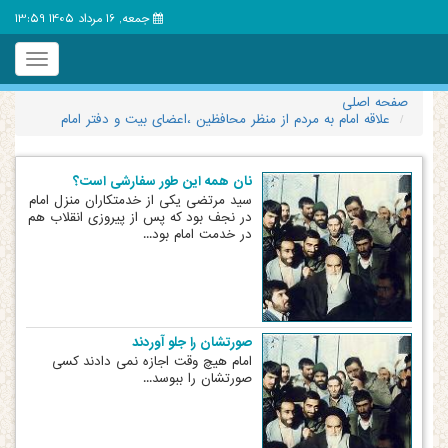
جمعه, 16 مرداد 1405 13:59
Toggle
igation
صفحه اصلی
علاقه امام به مردم از منظر محافظین ،اعضای بیت و دفتر امام
نان همه این طور سفارشی است؟
سید مرتضی یکی از خدمتکاران منزل امام
در نجف بود که پس از پیروزی انقلاب هم
در خدمت امام بود...
صورتشان را جلو آوردند
امام هیچ وقت اجازه نمی دادند کسی
صورتشان را ببوسد...