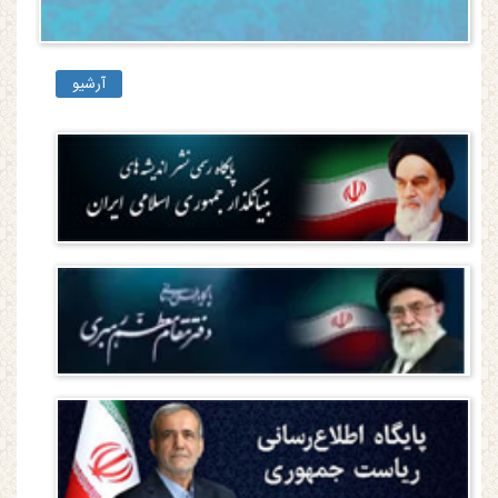
آرشیو