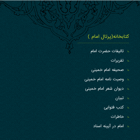
کتابخانه(پرتال امام )
تالیفات حضرت امام
تقریرات
صحیفه امام خمینی
وصیت نامه امام خمینی
دیوان شعر امام خمینی
تبیان
کتب فتوایی
خاطرات
امام در آیینه اسناد