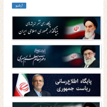
آرشیو