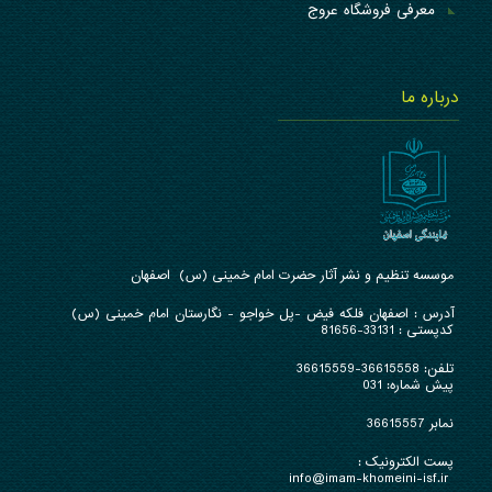
معرفی فروشگاه عروج
درباره ما
موسسه تنظیم و نشر آثار حضرت امام خمینی (س) اصفهان
آدرس : ا
صفهان فلکه فیض -پل خواجو - نگارستان امام خمینی (س)
کدپستی : 33131-81656
تلفن:
36615558-36615559
پیش شماره: 031
نمابر 36615557
پست الکترونیک :
info@imam-khomeini-isf.ir