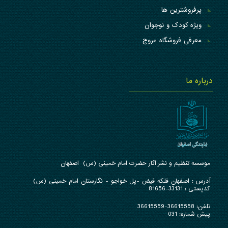
پرفروشترین ها
ویژه کودک و نوجوان
معرفی فروشگاه عروج
درباره ما
موسسه تنظیم و نشر آثار حضرت امام خمینی (س) اصفهان
آدرس : ا
صفهان فلکه فیض -پل خواجو - نگارستان امام خمینی (س)
کدپستی : 33131-81656
تلفن:
36615558-36615559
پیش شماره: 031