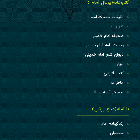
کتابخانه(پرتال امام )
تالیفات حضرت امام
تقریرات
صحیفه امام خمینی
وصیت نامه امام خمینی
دیوان شعر امام خمینی
تبیان
کتب فتوایی
خاطرات
امام در آیینه اسناد
با امام(منبع پرتال)
زندگینامه امام
منتسبان