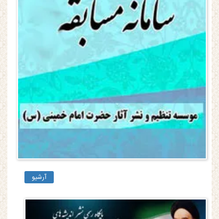
آرشیو