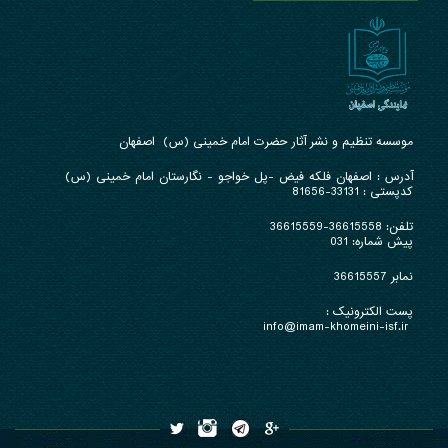
موسسه تنظیم و نشر آثار حضرت امام خمینی (س) اصفهان
آدرس : ا
صفهان فلکه فیض -پل خواجو - نگارستان امام خمینی (س)
کدپستی : 33131-81656
تلفن:
36615558-36615559
پیش شماره: 031
نمابر 36615557
پست الکترونیک :
info@imam-khomeini-isf.ir