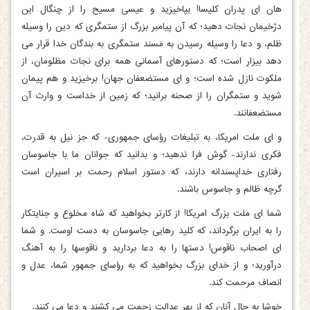
هان ای پدران کلیسا! بپاخیزید و عیسی مسیح را از چنگال این
دژخیمان نجات دهید؛ که آن پیامبر بزرگ از ستمگری که دین را وسیله
ظلم، و دعا را وسیله رسیدن به مَسند ستمگری به بندگان خدا قرار می
‏دهد بیزار است؛ که دستورهای آسمانی همه برای نجات مظلومان، از
ملکوت نازل شده است؛ و ای مستضعفان جهان! برخیزید و هم پیمان
شوید و ستمگران را از صحنه برانید؛ که زمین از خداست و وارث آن
مستضعفانند.
و ای ملت امریکا، به تبلیغات رؤسای جمهوری- که جز نیل به قدرت،
فکری ندارند- گوش فرا ندهید؛ و بدانید که جوانان ما با جاسوسان
رفتاری خداپسندانه دارند، که دستور اسلام رحمت بر اسیران است
گرچه ظالم و جاسوس باشند.
شما ای ملت بزرگ امریکا! از کارتر بخواهید که شاه مخلوع و جنایتکار
را به ایران برگرداند، که کلید رهایی جاسوسان به دست اوست. و شما
ای اصحاب ناقوس! دستها را به دعا بردارید و ناقوسها را به آهنگ
درآورید؛ و از خدای بزرگ بخواهید که به رؤسای جمهور شما، عدل و
انصاف مرحمت کند.
خوشا به حال آنان که از بهر عدالت زحمت می‏ کشند و دعا می ‏کنند.