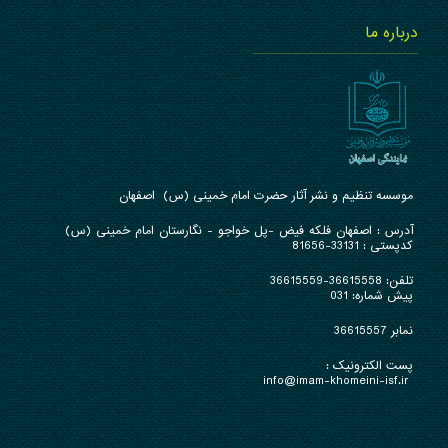
درباره ما
موسسه تنظیم و نشر آثار حضرت امام خمینی (س) اصفهان
آدرس : ا
صفهان فلکه فیض -پل خواجو - نگارستان امام خمینی (س)
کدپستی : 33131-81656
تلفن:
36615558-36615559
پیش شماره: 031
نمابر 36615557
پست الکترونیک :
info@imam-khomeini-isf.ir