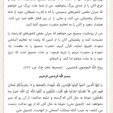
فرج آنان را از خدای بزرگ بخواهید. من از شما ملت بزرگ می‏ خواهم
که سران بعضی کشورهای مسیحی را که با قدرت شیطانی خود از شاه
ستمگر پشتیبانی می‏ کنند و ملتی را در زیر فشار ظلم خرد می‏ کنند،
هشدار دهید و آنان را به تعالیم حضرت مسیح آشنا کنید.
من از روحانیت مسیح می‏ خواهم که سران بعض کشورهای قدرتمند را
نصیحت کنند و پشتیبانی آنان را از کسی که پشت به تعالیم آسمانی
نموده، تقبیح نمایند. قرآن کریم، حضرت مسیح را به عظمت یاد
نموده و حضرت مریم را تنزیه فرمود؛ بر ملت مسیح است که دینْ
خود را به ملت مسْلم ادا کنند. و السلام.
روح اللَّه الموسوی الخمینی‏ (صحیفه امام، ج‏5، ص: 272)
بسم اللَّه الرحمن الرحیم‏
یا ایُهَّا الَّذینَ آمَنُوا کُونُوا قَوَّامینَ لِلَّهِ شُهَداءَ بِاْلقِسْطِ وَ لا یَجْرِمَنَّکُمْ شَنَئانُ
قَومٍ عَلی الّا تَعْدِلُوا اعْدِلُوا هُوَ اقْرَبُ لِلتَّقْوی‏ وَ اتَّقُوا اللَّهَ انَّ اللَّهَ خَبیرٌ بِما
تَعْمَلُونَ خوشا به حال آنان که گرسنه و تشنه عدالتند؛ از آن رو که سیر
نخواهند شد. (انجیل متی‏) خوشا به حال آنان که از بهر عدالت زحمت
می ‏کشند؛ به سبب آنکه مملکت آسمانی از آنهاست. (انجیل متی‏