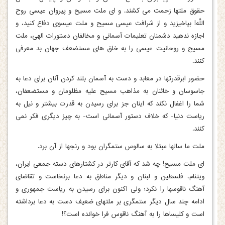
حقوق ملتها زحمت می‏ کشند. و ای ملت مسیح و پیروان عیسی روح
اللَّه! بپاخیزید و از شرافت عیسی مسیح و ملت عیسوی دفاع کنید، و
اجازه ندهید دشمنان تعلیمات آسمانی و مخالفان دستورات الهی، ملت
مسیح و روحانیت عیسی را به خلق های مستضعف جهان بد معرفی
کنند.
حضور ابرقدرتها در معابد و دست به آسمان بلند کردن آنان برای دعا به
جاسوسان و خائنان به مذاهب مسیح علیه مظلومان و مستضعفان،
شما را اغفال نکند که اینان جز برای رسیدن به قدرت بیشتر و نیل به
ریاست دنیا- که خلاف دستور آسمانی است- به چیز دیگری فکر نمی‏
کنند.
ملت ما سالها مبتلا به سالوس ستمگران بود و رنجها از آن برد.
ای ملت مسیح! چه شد که آقای کارتر در کشتارهای دسته جمعی ایران،
ویتنام، فلسطین و لبنان و دیگر مناطق به دعا برنخاست و تقاضای
آهنگ ناقوسها را نکرد؛ ولی اکنون برای رسیدن به ریاست جمهوری و
ادامه چند سال دیگر ستمگری بر ملتهای ضعیف دست به دعا برداشته
است و کلیساها را به آهنگ ناقوس فرا خوانده است؟!