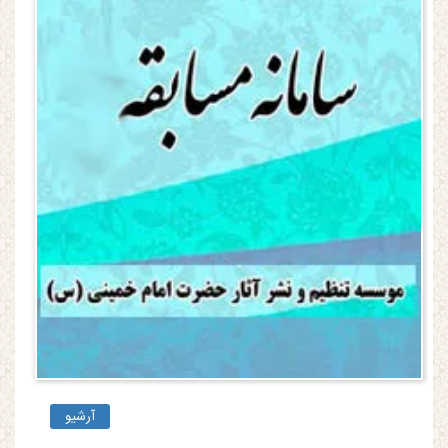
آرشیو