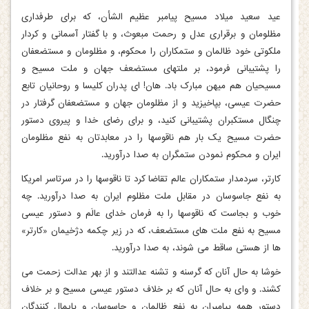
عید سعید میلاد مسیح پیامبر عظیم الشأن، که برای طرفداری
مظلومان و برقراری عدل و رحمت مبعوث، و با گفتار آسمانی و کردار
ملکوتی خود ظالمان و ستمکاران را محکوم، و مظلومان و مستضعفان
را پشتیبانی فرمود، بر ملتهای مستضعف جهان و ملت مسیح و
مسیحیان هم میهن مبارک باد. هان! ای پدران کلیسا و روحانیان تابع
حضرت عیسی، بپاخیزید و از مظلومان جهان و مستضعفان گرفتار در
چنگال مستکبران پشتیبانی کنید، و برای رضای خدا و پیروی دستور
حضرت مسیح یک بار هم ناقوسها را در معابدتان به نفع مظلومان
ایران و محکوم نمودن ستمگران به صدا درآورید.
کارتر، سردمدار ستمکاران عالم تقاضا کرد تا ناقوسها را در سرتاسر امریکا
به نفع جاسوسان در مقابل ملت مظلوم ایران به صدا درآورید. چه
خوب و بجاست که ناقوسها را به فرمان خدای عالَم و دستور عیسی
مسیح به نفع ملت های مستضعف، که در زیر چکمه دژخیمان «کارتر»
ها از هستی ساقط می‏ شوند، به صدا درآورید.
خوشا به حال آنان که گرسنه و تشنه عدالتند و از بهر عدالت زحمت می
‏کشند. و وای به حال آنان که بر خلاف دستور عیسی مسیح و بر خلاف
دستور همه پیامبران به نفع ظالمان و جاسوسان و پایمال کنندگان