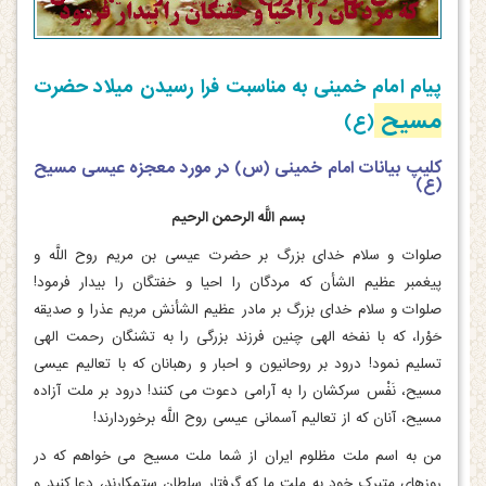
پیام امام خمینی به مناسبت فرا رسیدن میلاد حضرت
مسیح
(ع)
کلیپ بیانات امام خمینی (س) در مورد معجزه عیسی مسیح
(ع)
بسم اللَّه الرحمن الرحیم‏
صلوات و سلام خدای بزرگ بر حضرت عیسی بن مریم روح اللَّه و
پیغمبر عظیم الشأن که مردگان را احیا و خفتگان را بیدار فرمود!
صلوات و سلام خدای بزرگ بر مادر عظیم الشأنش مریم عذرا و صدیقه
حَوْرا، که با نفخه الهی چنین فرزند بزرگی را به تشنگان رحمت الهی
تسلیم نمود! درود بر روحانیون و احبار و رهبانان که با تعالیم عیسی
مسیح، نَفْس سرکشان را به آرامی دعوت می‏ کنند! درود بر ملت آزاده
مسیح، آنان که از تعالیم آسمانی عیسی روح اللَّه برخوردارند!
من به اسم ملت مظلوم ایران از شما ملت مسیح می‏ خواهم که در
روزهای متبرک خود به ملت ما که گرفتار سلطان ستمکارند، دعا کنید و