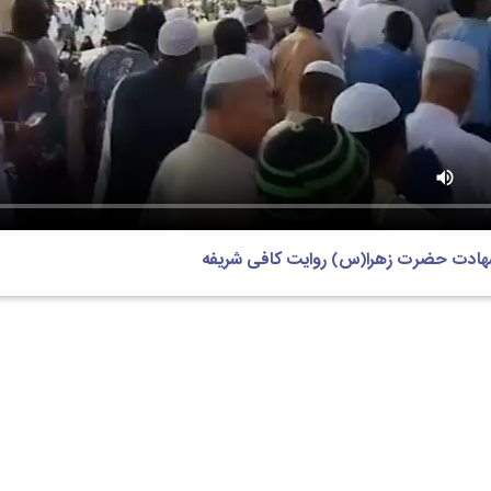
هادت حضرت زهرا(س) روایت کافی شریفه