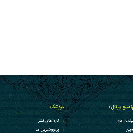
م(منبع پرتال)
فروشگاه
ینامه امام
تازه های نشر
بان
پرفروشترین ها