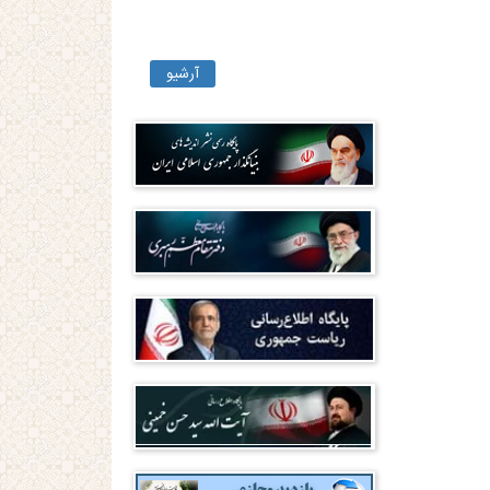
آرشیو