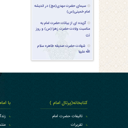
سیمای حضرت مهدی(عج) در اندیشه
امام خمینی(س)
گزیده ای از بیانات حضرت امام به
مناسبت ولادت حضرت زهرا (س) و روز
زن
شهادت حضرت صدیقه طاهره سلام
الله علیها
کتابخانه(پرتال امام )
با اما
تالیفات حضرت امام
زندگ
تقریرات
منتس