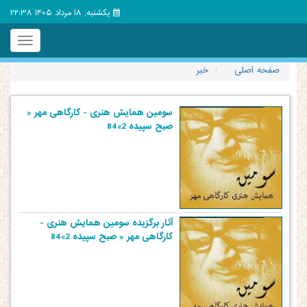
یکشنبه, 18 مرداد 1405 22:38
Toggle
igation
صفحه اصلی
خبر
سومین همایش هنری - کارگاهی مهر «
صبح سپیده 2»84
آثار برگزیده سومین همایش هنری -
کارگاهی مهر « صبح سپیده 2»84