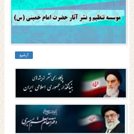
آرشیو