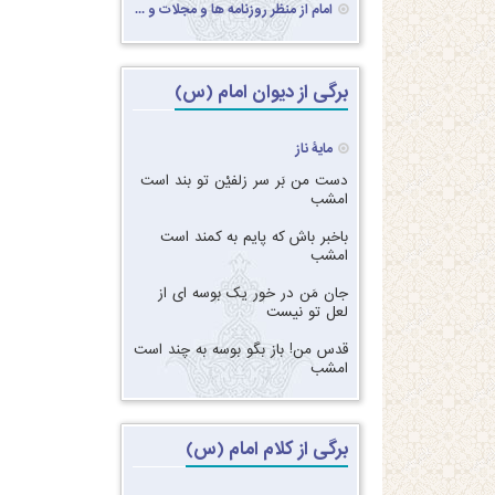
امام از منظر روزنامه ها و مجلات و ...
برگی از دیوان امام (س)
مایۀ ناز
دست من بَر سر زلفیْن تو بند است
امشب‏
‏‏باخبر باش که پایم به کمند است
امشب‏
‏‏جان مَن در خور یک بوسه ای از
لعل تو نیست‏
‏‏قدس من! باز بگو بوسه به چند است
امشب
برگی از کلام امام (س)