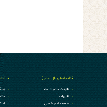
کتابخانه(پرتال امام )
با اما
تالیفات حضرت امام
زندگ
تقریرات
منتس
صحیفه امام خمینی
اما