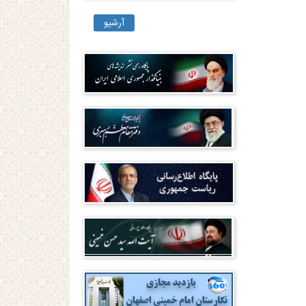
آرشیو