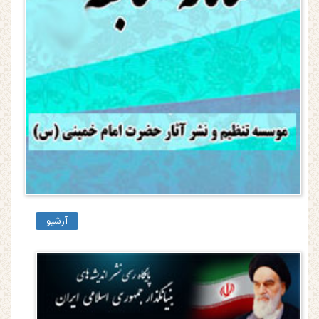
آرشیو