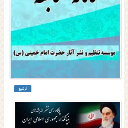
آرشیو