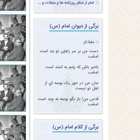
امام از منظر روزنامه ها و مجلات و ...
برگی از دیوان امام (س)
مایۀ ناز
دست من بَر سر زلفیْن تو بند است
امشب‏
‏‏باخبر باش که پایم به کمند است
امشب‏
‏‏جان مَن در خور یک بوسه ای از
لعل تو نیست‏
‏‏قدس من! باز بگو بوسه به چند است
امشب
برگی از کلام امام (س)