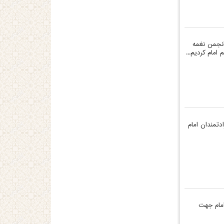
انجمن نغمه
امام کردیم...
دتمندان امام
 امام جهت