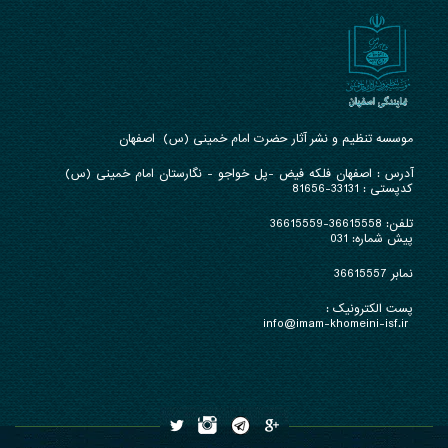
موسسه تنظیم و نشر آثار حضرت امام خمینی (س) اصفهان
آدرس : ا
صفهان فلکه فیض -پل خواجو - نگارستان امام خمینی (س)
کدپستی : 33131-81656
تلفن:
36615558-36615559
پیش شماره: 031
نمابر 36615557
پست الکترونیک :
info@imam-khomeini-isf.ir