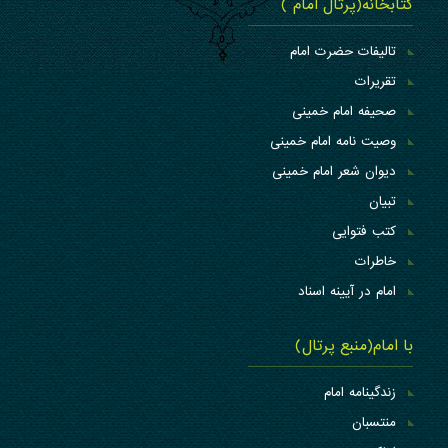
کتابخانه(پرتال امام )
تالیفات حضرت امام
تقریرات
صحیفه امام خمینی
وصیت نامه امام خمینی
دیوان شعر امام خمینی
تبیان
کتب فتوایی
خاطرات
امام در آیینه اسناد
با امام(منبع پرتال)
زندگینامه امام
منتسبان