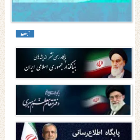
آرشیو