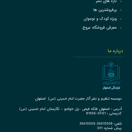
تازه های نشر
پرفروشترین ها
ویژه کودک و نوجوان
معرفی فروشگاه عروج
درباره ما
موسسه تنظیم و نشر آثار حضرت امام خمینی (س) اصفهان
آدرس : ا
صفهان فلکه فیض -پل خواجو - نگارستان امام خمینی (س)
کدپستی : 33131-81656
تلفن:
36615558-36615559
پیش شماره: 031