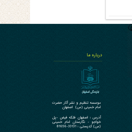
درباره ما
موسسه تنظیم و نشر آثار حضرت
امام خمینی (س) اصفهان
آدرس : ا
صفهان فلکه فیض -پل
خواجو - نگارستان امام خمینی
(س) کدپستی : 33131-81656