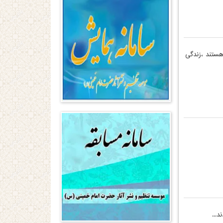
هستند ،زندگی
...