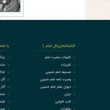
کتابخانه(پرتال امام )
با اما
تالیفات حضرت امام
زندگ
تقریرات
منتس
صحیفه امام خمینی
اما
وصیت نامه امام خمینی
آثار 
دیوان شعر امام خمینی
آثار 
تبیان
تصاو
کتب فتوایی
فیلم
خاطرات
صوت