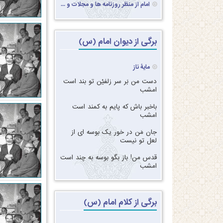
امام از منظر روزنامه ها و مجلات و ...
برگی از دیوان امام (س)
مایۀ ناز
دست من بَر سر زلفیْن تو بند است
امشب‏
‏‏باخبر باش که پایم به کمند است
امشب‏
‏‏جان مَن در خور یک بوسه ای از
لعل تو نیست‏
‏‏قدس من! باز بگو بوسه به چند است
امشب
برگی از کلام امام (س)