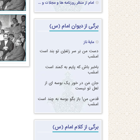
امام از منظر روزنامه ها و مجلات و ...
برگی از دیوان امام (س)
مایۀ ناز
دست من بَر سر زلفیْن تو بند است
امشب‏
‏‏باخبر باش که پایم به کمند است
امشب‏
‏‏جان مَن در خور یک بوسه ای از
لعل تو نیست‏
‏‏قدس من! باز بگو بوسه به چند است
امشب
برگی از کلام امام (س)