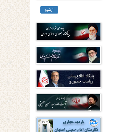
آرشیو