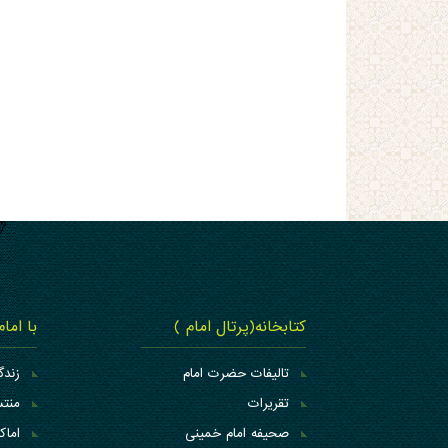
کتابخانه(پرتال امام )
با اما
تالیفات حضرت امام
زندگ
تقریرات
منتس
صحیفه امام خمینی
اما