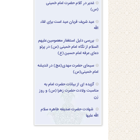
غدیر در کلام حضرت امام خمینی
(س)
عید شریف قربان عید است برای لقاء
الله
بررسی دلیل استغفار معصومین علیهم
السلام از نگاه امام خمینی (س) در پرتو
دعای عرفه امام حسین (ع)
سیمای حضرت مهدی(عج) در اندیشه
امام خمینی(س)
گزیده ای از بیانات حضرت امام به
مناسبت ولادت حضرت زهرا (س) و روز
زن
شهادت حضرت صدیقه طاهره سلام
الله علیها