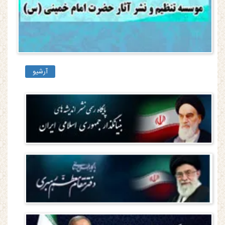
آرشیو