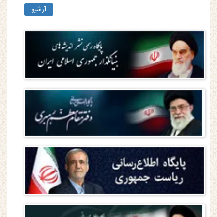
آرشیو