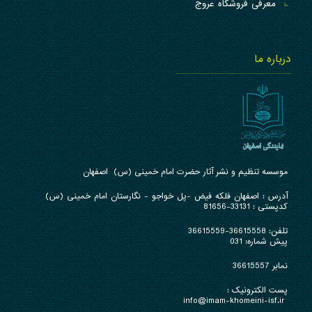
معرفی فروشگاه عروج
درباره ما
موسسه تنظیم و نشر آثار حضرت امام خمینی (س) اصفهان
آدرس : ا
صفهان فلکه فیض -پل خواجو - نگارستان امام خمینی (س)
کدپستی : 33131-81656
تلفن:
36615558-36615559
پیش شماره: 031
نمابر 36615557
پست الکترونیک :
info@imam-khomeini-isf.ir