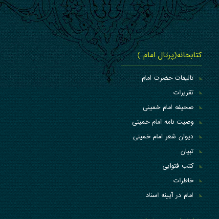
کتابخانه(پرتال امام )
تالیفات حضرت امام
تقریرات
صحیفه امام خمینی
وصیت نامه امام خمینی
دیوان شعر امام خمینی
تبیان
کتب فتوایی
خاطرات
امام در آیینه اسناد