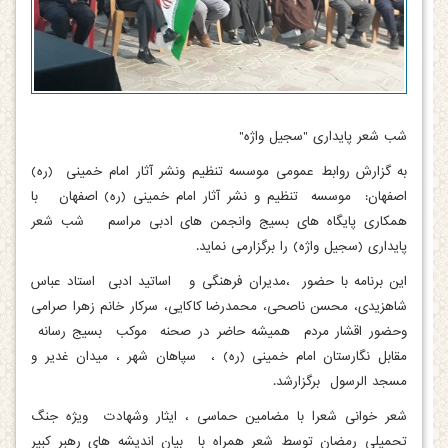
شب شعر پایداری "سجیل واژه"
به گزارش روابط عمومی موسسه تنظیم ونشر آثار امام خمینی (ره)
اصفهان: موسسه تنظیم و نشر آثار امام خمینی (ره) اصفهان با
همکاری پایگاه های بسیج وانجمن های ادبی مراسم شب شعر
پایداری (سجیل واژه) را برگزارمی نماید.
این برنامه با حضور ،مدیران فرهنگی و اساتید ادبی استاد عباس
شاهزیدی، محسن ناصحی، محمدرضا کاکایی، سرکار خانم زهرا صرامی
وحضور اقشار مردم همیشه حاضر در صحنه موکب بسیج رسانه
مقابل نگارستان امام خمینی (ره) ، سپاهان شهر ، میدان غدیر و
مسجد الرسول برگزارشد.
شعر خوانی شعرا با مضامین حماسی ، ایثار وشهادت ویژه جنگ
تحمیلی رمضان توسط شعر همراه با بیان اندیشه های رهبر کبیر