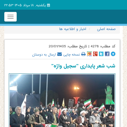
یکشنبه, 18 مرداد 1405 22:53
Toggle
igation
صفحه اصلی
اخبار و اطلاعیه ها
کد مطلب:
4278
|
تاریخ مطلب:
20/01/1405
نسخه چاپی
ارسال به دوستان
شب شعر پایداری "سجیل واژه"