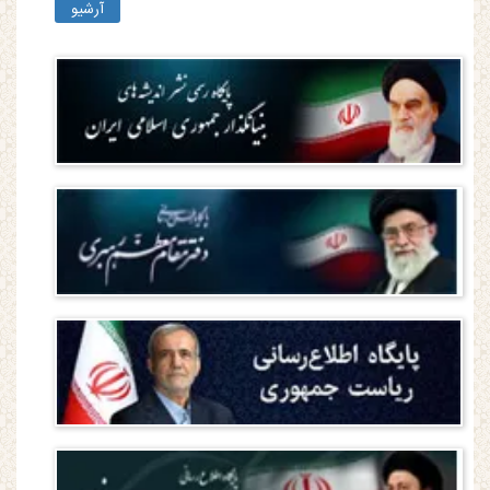
آرشیو