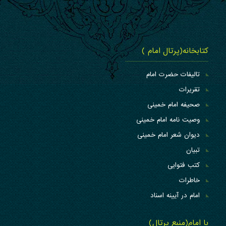
کتابخانه(پرتال امام )
تالیفات حضرت امام
تقریرات
صحیفه امام خمینی
وصیت نامه امام خمینی
دیوان شعر امام خمینی
تبیان
کتب فتوایی
خاطرات
امام در آیینه اسناد
با امام(منبع پرتال)