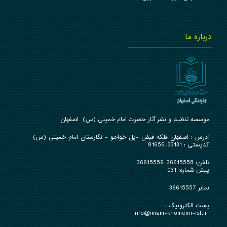
درباره ما
موسسه تنظیم و نشر آثار حضرت امام خمینی (س) اصفهان
آدرس : ا
صفهان فلکه فیض -پل خواجو - نگارستان امام خمینی (س)
کدپستی : 33131-81656
تلفن:
36615558-36615559
پیش شماره: 031
نمابر 36615557
پست الکترونیک :
info@imam-khomeini-isf.ir