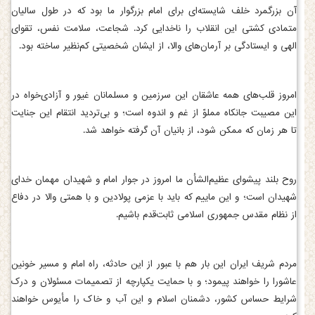
آن بزرگمرد خلف شایسته‌ای برای امام بزرگوار ما بود که در طول سالیان
متمادی کشتی این انقلاب را ناخدایی کرد. شجاعت، سلامت نفس، تقوای
الهی و ایستادگی بر آرمان‌های والا، از ایشان شخصیتی کم‌نظیر ساخته بود.
امروز قلب‌های همه عاشقان این سرزمین و مسلمانان غیور و آزادی‌خواه در
این مصیبت جانکاه مملوّ از غم و اندوه است؛ و بی‌تردید انتقام این جنایت
تا هر زمان که ممکن شود، از بانیان آن گرفته خواهد شد.
روح بلند پیشوای عظیم‌الشأن ما امروز در جوار امام و شهیدان مهمان خدای
شهیدان است؛ و این ماییم که باید با عزمی پولادین و با همتی والا در دفاع
از نظام مقدس جمهوری اسلامی ثابت‌قدم باشیم.
مردم شریف ایران این بار هم با عبور از این حادثه، راه امام و مسیر خونین
عاشورا را خواهند پیمود؛ و با حمایت یکپارچه از تصمیمات مسئولان و درک
شرایط حساس کشور، دشمنان اسلام و این آب و خاک را مأیوس خواهند