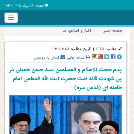
جمعه, 16 مرداد 1405 16:30
Toggle
igation
صفحه اصلی
اخبار و اطلاعیه ها
کد مطلب:
4276
|
تاریخ مطلب:
10/12/1404
نسخه چاپی
ارسال به دوستان
پیام حجت الاسلام و المسلمین سید حسن خمینی در
پی شهادت قائد امت حضرت آیت الله العظمی امام
خامنه ای (قدس سره)