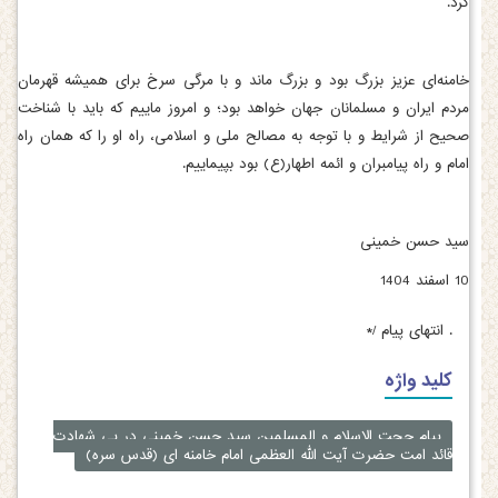
کرد.
خامنه‌ای عزیز بزرگ بود و بزرگ ماند و با مرگی سرخ برای همیشه قهرمان
مردم ایران و مسلمانان جهان خواهد بود؛ و امروز ماییم که باید با شناخت
صحیح از شرایط و با توجه به مصالح ملی و اسلامی، راه او را که همان راه
امام و راه پیامبران و ائمه اطهار(ع) بود بپیماییم.
سید حسن خمینی
10 اسفند 1404
.
انتهای پیام /*
کلید واژه
پیام حجت الاسلام و المسلمین سید حسن خمینی در پی شهادت
قائد امت حضرت آیت الله العظمی امام خامنه ای (قدس سره)