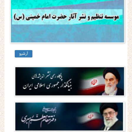
آرشیو