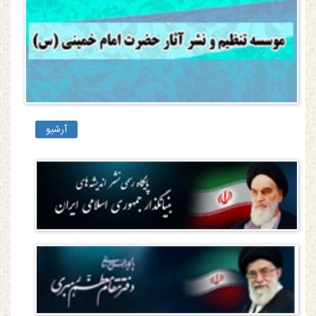
آرشیو