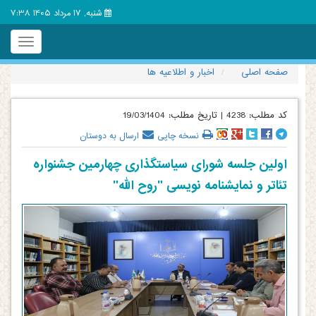
شنبه, 17 مرداد 1405 7:38
Toggle
igation
صفحه اصلی
اخبار و اطلاعیه ها
کد مطلب:
4238
|
تاریخ مطلب:
19/03/1404
نسخه چاپی
ارسال به دوستان
اولین جلسه شورای سیاستگذاری چهارمین جشنواره
تئاتر و نمایشنامه نویسی "روح الله"