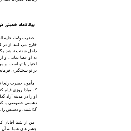
بیانات
امام
خمینی درب
رضا
حضرت
، علیه ا
خارج می‏ کنند از در 
داخل شدنت نباشد مگر 
به او عطا نمایی. و ا
اختیار با تو است. و م
بر تو سختگیری فرماید
رضا
مأمون حضرت
(ع
که مبادا روزی قیام 
او را در مدینه آزاد 
دشمنی خصوصی با کسی 
گذاشتند، و دستش را هم 
من از شما آقایان ک
چشم های شما به آن با