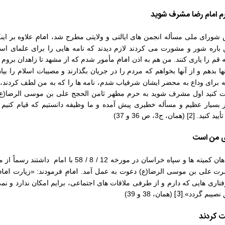
م
امام
رضا مشرف شوید
امام
ورای ملی مسأله انجمن های ایالتی و ولایتی مطرح شد،
علاوه بر ای
 باره شور و مشورت می ‏کردند لازم دیدند که نامه ‏هایی را برای علمای اس
امام
 قم را یاری کنند. من هم به اذن
مأمور شدم که از مشهد تا زاهدان بروم و 
نها بدهم و از آنها بخواهم که مردم را در جریان بگذارند و مصیبات اسلام را بیا
برای وداع به محضر ایشان شرفیاب شدم، نامه ‏ها را که به من لطف کردند، 
ات کنید اول مشرف شوید به حرم مطهر ثامن الحجج علی بن موسی الرضا(ع) 
ر بسیار عظیم و مسأله خطیری پیش آمده و ما وظیفه دانستیم که قیام کنیم 
یید کنید.
[2]
(همان، ج3، ص 36 و 37)
ی من است
و سپاه خراسان در مورخه 12 / 8 / 58 با امام داشتند رسماً از محضر
امام
اما
رت علی بن موسی الرضا(ع) دعوت به عمل آمد.
فرمودند: «زیارت
تاری هایی که دارم و از طرفی ملاقات های اجتماعی، برایم امکان ندارد و نمی
[3]
 نصیبم گردد».
(همان، 38 و 39)
ت کردند