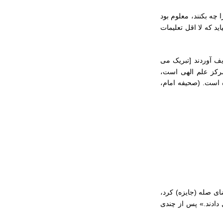
را چه بکنند، معلوم بود
ید که لا اقل تعلیمات
یف آوردند [تبریک می
مرکز علم الهی است،
 است‏. (صحیفه امام،
ای صله (جایزه) کرد،
ل دادند.» پس از چندی