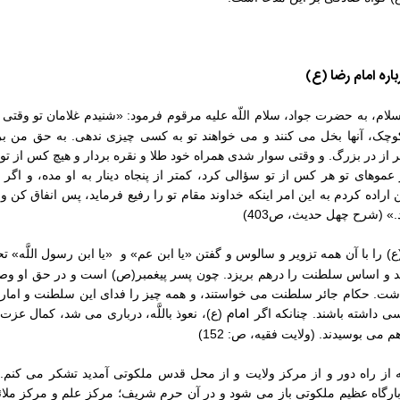
اره امام رضا (ع)
لسلام، به حضرت جواد، سلام اللّه علیه مرقوم فرمود: «شنیدم غلامان تو وقتی
کوچک، آنها بخل می‏ کنند و می ‏خواهند تو به کسی چیزی ندهی. به حق من بر
از در بزرگ. و وقتی سوار شدی همراه خود طلا و نقره بردار و هیچ کس از تو 
ز عموهای تو هر کس از تو سؤالی کرد، کمتر از پنجاه دینار به او مده، و اگر
ن اراده کردم به این امر اینکه خداوند مقام تو را رفیع فرماید، پس انفاق کن
.» (شرح چهل حدیث، ص403)
) را با آن همه تزویر و سالوس و گفتن «یا ابن عم» و «یا ابن رسول اللَّه» ت
کند و اساس سلطنت را درهم بریزد. چون پسر پیغمبر(ص) است و در حق او وص
گذاشت. حکام جائر سلطنت می‏ خواستند، و همه چیز را فدای این سلطنت و امارت 
امام
داشته باشند. چنانکه اگر
(ع)، نعوذ باللَّه، درباری می ‏شد، کمال عزت 
می‏ بوسیدند. (ولایت فقیه، ص: 152)
ه از راه دور و از مرکز ولایت و از محل قدس ملکوتی آمدید تشکر می ‏کنم.
رگاه عظیم ملکوتی باز می ‏شود و در آن حرم شریف؛ مرکز علم و مرکز ملائکة ا