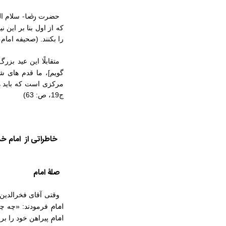
رضا
حضرت
- سلام ال
که از اول بنا بر این 
را بکنند. (صحیفه امام، ج‏19، ص:
متقابلًا این عید بز
‏گویم‏]، ما قدم ‏ها
مرکزی است که باید هم
ج‏19، ص: 63)
خاطراتی از
امام
خم
صلۀ امام
وقتی آقای فخرالدین 
امام
فرمودند: «چه چی
امام
پیراهن خود را بر