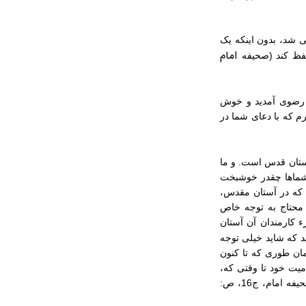
ی ‏شد، بدون اینکه یک
امام
حفظ کند (صحیفه
س رضوی آمدید و خوش
رم که با دعای شما در
 آستان قدس است. و ما
و شماها چقدر خوشبخت
ی که در آستان مقدس،
 محتاج به توجه خاص
زء کارمندان آن آستان
د که شاید خیلی توجه
مان طوری که تا کنون
میت خود تا وقتی که،
زمانی که به حضور بقیّة اللَّه این جمهوری مشرّف شود و مسائل را در خدمت ایشان حل کند. (صحیفه امام، ج‏16، ص: