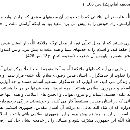
ام،ج‏12 ،ص 106 )
للَّه علیه- در آن ابتلائاتی که داشت و در آن مصیبتهای معنوی که برایش وارد م
ا آرامش، راه خودش را به پیش می ‏برد. مقید بود به اینکه آرامش ملت را 
ی هستید که از محل تجلّی نور، از محل توجّه ملائکة اللَّه، از آستان قد
ا حفظ کند، و اسلام را به جدیتهای شما و همه ملت به پیش ببرد. و من امیدوا
امام
ق بشوم به پایبوس آن حضرت. (صحیفه
،ج‏13 ،ص 426)
از جایی می ‏آیند که دلهای ملائکة اللَّه به آنجا متوجه است. اصلًا مرکز ایران
را خداوند از خدمتگزاران آستان قدس رضوی- سلام اللَّه علیه- قرار بدهد. 
 زندگی می ‏کنید، چه آنهایی که خدمتگزار مستقیم آستانه هستند و چه آنهای
سلام و جمهوری اسلامی هستند. همه نیروها، همه قدرتها در هر جا هستند،
َّه علیه- هستند. استاندار و نیروی هوایی و انجمن های اسلامی و همه اینها ج
رانی که در آستان مقدس مستقیماً کار می‏ کنید، از خوشبختی بزرگی برخورداری
یدوارم که ان شاء اللَّه تعالی، به برکت آن آستان مقدس، جمهوری اسلامی ه
 است، از این به بعد هم پیش برود و این جمهوری اسلامی باقی باشد با اسلا