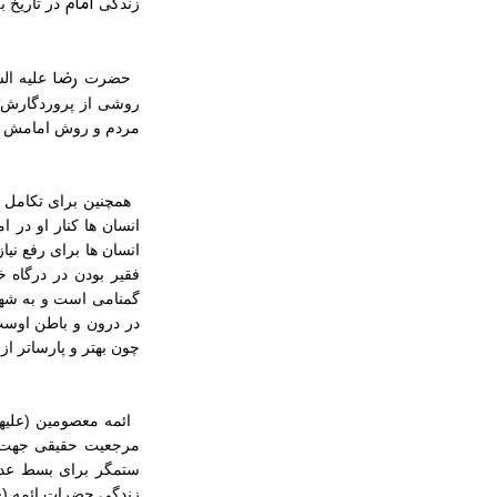
امام
زندگی
در تاریخ ب
رضا
حضرت
علیه ال
روشی از پروردگارش 
مردم و روش امامش شکیبا
همچنین برای تکامل 
انسان ها کنار او در ا
انسان ها برای رفع نی
فقیر بودن در درگاه 
گمنامی است و به شهرت
در درون و باطن اوست
چون بهتر و پارساتر از 
ائمه معصومین (علیهم
مرجعیت حقیقی جهت بس
ستمگر برای بسط عدال
زندگی حضرات ائمه (ع