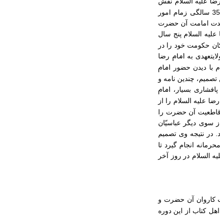
ضا علیه السلام نقش
به سزایی در توسعه حوزه معارف اسلامی و تربیت شاگردان برجسته داشت. آن حضرت در سن 35 سالگی زمام امور
 مدت امامت آن حضرت
علیه السلام پنج سال
ان حکومت خود را در
امام
لایتعهدی به
رضا
امام
دم با دیدن حضور
تصمیم، چندین نامه و
امام
پافشاری بسیار،
رضا علیه السلام را از
و قاطعیت آن حضرت را
 سوی دیگر عباسیّان
. در نتیجه وی تصمیم
رمانه انجام گیرد تا
یه السلام در روز آخر
ت کاروان آن حضرت و
هل کتاب از این دوره