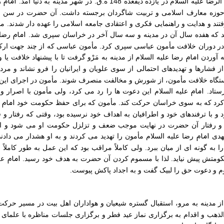
امام
ام در یازده ذیقعده 148 ه.ق. در شهر مدینه به دنیا آمد.
ر
تند و هدایت و راهنمایی فکری و اعتقادی جامعه اسلامی را عهده دار شدند.
امام
که هفده سال آن در مدینه و سه سال آخر در خراسان سپری شد.
رضا 
ر دوران خلافت مأمون عباسی سپری کرد. مأمون عباسی که از چند جهت ارک
امام
 آوردن
رضا علیه السلام از مدینه به مَرْو گرفت تا با پیشنهاد خلافت یا و
از فشارها و تهدیدهای احتمالی از سوی علویان و ایرانیان را فرو نشاند و مر
ستگاه خلافت مأمون، از شورش و مخالفت منصرف شوند. مأمون در اجرای این 
امام
ستاد.
علیه السلام این دعوت ها را رد می کرد، ولی مأمون با اصرار و 
امام
یر کرد که به سوی خراسان حرکت کند. مأمون که برای حفظ حکومت خود
ود و با ترفندهای خود و اطرافیان به اهداف خود نرسیده بود، وقتی که رفتار 
ر و رفتار آن حضرت در نهایت موجب ضعف و تزلزل حکومت او می شود و از
امام
هدی
رضا علیه السلام مأمون را تهدید می کردند و به او هشدار می دادند
ه گونه ای از میان ببرد. ولی کاملاً مراقب بود که این عمل به طور کاملاً مح
امام
ومتش پیش نیاید. لذا با مسموم کردن آن حضرت به هدف خود رسید.
عل
م و دعوت حق را لبیک گفت و به اجداد پاکش پیوست.
از مدینه به مرو، استقبال گستره شیعیان و هواداران اهل بیت در مسیر حرک
ذهب و اقدام به برگزاری نماز عید فطر و برگزاری جلسات مناظره با علمای ا