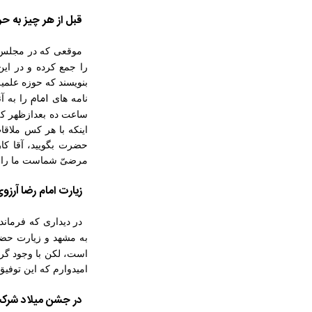
قبل از هر چیز به حر
موقعی که در مجلس ش
را جمع کرده و در این
بنویسند که حوزه علمیه
امام
نامه ‏های
را به آ
ساعت ده بعدازظهر که 
اینکه با هر کس ملاق
حضرت بگویید، آقا کا
مرضیّ شماست ما را تأ
زیارت
امام
رضا آرزو
در دیداری که فرماندهان کمیته‏ ها 
به مشهد و زیارت حض
است، لکن با وجود گرف
امیدوارم که این توفیق
در جشن میلاد شرک