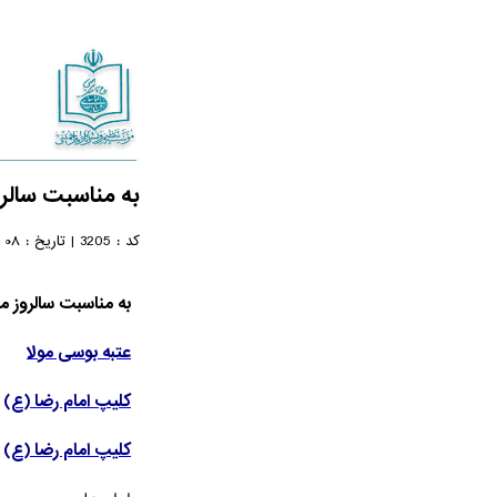
به مناسبت سالرو
08 اردیبهشت 1405
کد :
3205
|
تاریخ :
به مناسبت سالروز می
عتبه بوسی مولا
کلیپ امام رضا (ع)
کلیپ امام رضا (ع)