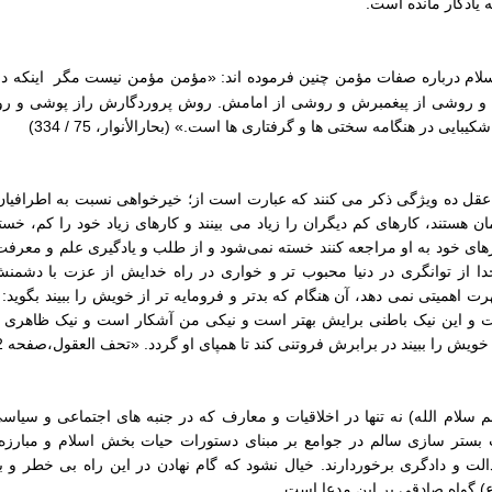
ه یادگار مانده است.
سلام درباره صفات مؤمن چنین فرموده اند: «مؤمن مؤمن نیست مگر اینکه د
و روشی از پیغمبرش و روشی از امامش. روش پروردگارش راز پوشی و روش
یی در هنگامه سختی ها و گرفتاری ها است.» (بحارالأنوار، 75 / 334)
عقل ده ویژگی ذکر می کنند که عبارت است از؛ خیرخواهی نسبت به اطرافیان
مان هستند، کارهای کم دیگران را زیاد می‌ بینند و کارهای زیاد خود را کم، خس
ازهای خود به او مراجعه کنند خسته نمی‌شود و از طلب و یادگیری علم و معرف
خدا از توانگری در دنیا محبوب تر و خواری در راه خدایش از عزت با دشمنش
 اهمیتی نمی دهد، آن هنگام که بدتر و فرومایه‌ تر از خویش را ببیند بگوید: 
 و این نیک باطنی برایش بهتر است و نیکی من آشکار است و نیک ظاهری 
خویش را ببیند در برابرش فروتنی کند تا همپای او گردد. «تحف العقول،صفحه 442»
 سلام الله) نه تنها در اخلاقیات و معارف که در جنبه های اجتماعی و سیاس
تر سازی سالم در جوامع بر مبنای دستورات حیات بخش اسلام و مبارزه ب
ت و دادگری برخوردارند. خیال نشود که گام نهادن در این راه بی خطر و
) گواه صادقی بر این مدعا است.