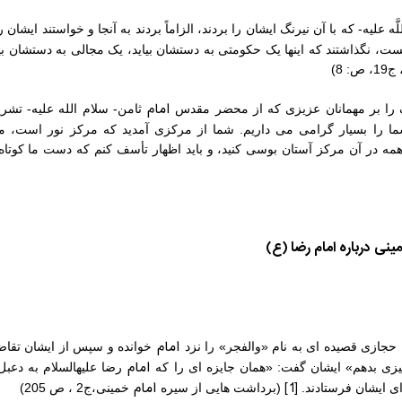
لَّه علیه- که با آن نیرنگ ایشان را بردند، الزاماً بردند به آنجا و خواستند ایشان 
نیست، نگذاشتند که اینها یک‏ حکومتی به دستشان بیاید، یک مجالی به دستشان بیا
 8)
امام
رگ را بر مهمانان عزیزی که از محضر مقدس
ثامن- سلام الله علیه- تشر
ی شما را بسیار گرامی می‏ داریم. شما از مرکزی آمدید که مرکز نور است، 
ه در آن مرکز آستان بوسی کنید، و باید اظهار تأسف کنم که دست ما کوتاه
ینی درباره امام رضا (ع)
امام
حجازی قصیده ‏ای به نام «والفجر» را نزد
خوانده و سپس از ایشان تقاض
امام
زی بدهم» ایشان گفت: «همان جایزه ‏ای را که
رضا علیه‏السلام به دعب
[1]
امام
ای ایشان فرستادند.
(برداشت هایی از سیره
خمینی،ج2 ، ص 205)