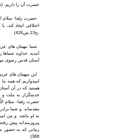
حسرت آن را داریم‏. (صحیفه ام
رضا
حضرت
- سلام ا
اختلافی ایجاد کند، ب
،ج‏13،ص426)
شما مهمان های عزیز
آمدید. خداوند شماها ر
آستان قدس رضوی موف
این میهمان های عزیز 
امیدواریم که همه ما 
هستید که در آن آستان
خدمتگزار به ملت و ا
رضا
حضرت
- سلام الل
مقدس‏اند. و شما براد
به او نباشد. و من ام
پیروزمندانه پیش رفته
388)