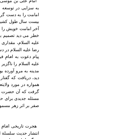
امام علی بن موسی الرضا علیه السل
امامت را به دست گرف
بیست سال طول کشید 
آخر امامت خویش را د
خطر می دید تصمیم به
علیه السلام، مقداری 
رضا علیه السلام در د
امام
پیام دعوت به
فر
علیه السلام را ناگز
مدینه به مرو آورده ب
دید، دریافت که گفتا
همواره در مورد ولایتع
گرفت که آن حضرت را ب
مسئله جدیدی برای حک
صفر بر اثر زهر مسمو
امام
هجرت تاریخی
انتشار حدیث سلسلة ال