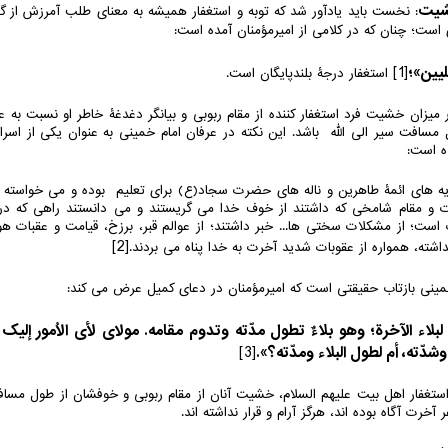
: نخست باید یادآور شد که توبه و استغفار همیشه به معنای طلب آمرزش از گن
است؛ چنان که در کلامی از امیرمؤمنان آمده است:
لیین»؛
[1]
استغفار درجۀ بلندپایگان است.
ر میزان خشیت فرد استغفار کننده از مقام ربوبی و بیانگر دغدغۀ خاطر او نسبت به 
مسافت سیر الی الله باشد. این نکته در عرفان امام خمینی به عنوان یکی از اسرا
ه است:
ه های ائمۀ طاهرین و ناله های حضرت سجاد(ع) برای تعلیم بوده و می خواسته اند
یات و مقام شامخی که داشتند از خوف خدا می گریستند و می دانستند راهی که د
ت؛ از مشکلات سختی ها... خبر داشتند؛ از عوالم قبر، برزخ، قیامت و عقبات هولن
[2]
داشته، همواره از عقوبات شدید آخرت به خدا پناه می بردند.
م خمینی بازتاب حقیقتی است که امیرمؤمنان در دعای کمیل عرض می کند:
بلاء الآخرة؛ وهو بلاءٌ تطول مدّته وتدوم مقامه. مولای لأی الاُمور إلیک أ
شدّته، أم لطول البلاء ومدّته؟».
[3]
ل استغفار اهل بیت علیهم السلام، خشیت آنان از مقام ربوبی و خوفشان از طول مس
آخرت آگاه بوده اند، هرگز آرام و قرار نداشته اند.