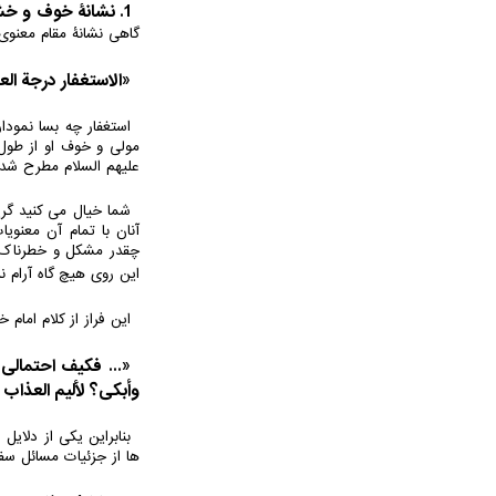
1. نشانۀ خوف و خشیت
گاهی نشانۀ مقام معنوی 
«الاستغفار درجة الع
استغفار چه بسا نمودا
مولی و خوف او از طول 
علیهم السلام مطرح شد
شما خیال می کنید گری
آنان با تمام آن معنو
چقدر مشکل و خطرناک اس
این روی هیچ گاه آرام ن
این فراز از کلام اما
«... فکیف احتمالی ل
وأبکی؟ لألیم العذاب و
بنابراین یکی از دلای
ها از جزئیات مسائل سفر 