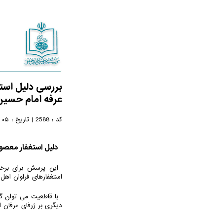
بررسی دلیل استغ
عرفه امام حسین
05 خرداد 1405
کد :
2588
|
تاریخ :
دلیل استغفار معصو
این پرسش برای برخی
استغفارهای فراوان اهل
با قاطعیت می توان گف
دیگری بر ژرفای عرفان 