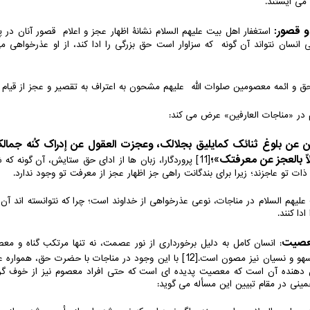
می ایستند.
استغفار اهل بیت علیهم السلام نشانۀ اظهار عجز و اعلام قصور آنان در 
ی انسان نتواند آن گونه که سزاوار است حق بزرگی را ادا کند، از او عذرخواهی م
ق و ائمه معصومین صلوات الله علیهم مشحون به اعتراف به تقصیر و عجز از قیام
م در «مناجات العارفین» عرض می کند:
سُن عن بلوغ ثنائک کمایلیق بجلالک، وعجزت العقول عن إدراک کُنه جما
اّ بالعجز عن معرفتک»؛
[11]
پروردگارا، زبان ها از ادای حق ستایش، آن گونه که 
ت تو عاجزند؛ زیرا برای بندگانت راهی جز اظهار عجز از معرفت تو وجود ندارد.
لیهم السلام در مناجات، نوعی عذرخواهی از خداوند است؛ چرا که نتوانسته اند آن
دا کنند.
: انسان کامل به دلیل برخورداری از نور عصمت، نه تنها مرتکب گناه و مع
[12]
سهو و نسیان نیز مصون است.
با این وجود در مناجات با حضرت حق، همواره عذر
دهنده آن است که معصیت پدیده ای است که حتی افراد معصوم نیز از خوف گرفت
خمینی در مقام تبیین این مسأله می گوید: