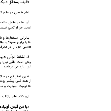
«کیف یستدّل علیک 
امام خمینی در مقام تب
آن ها در مقابل عظمت
است، جز او کسی نیست
بنابراین استغفارها و
ها با چنین معرفتی، وقت
هستی خود را در معرض ت
3. نشانۀ تجلّی هیبت و عظمت الهی بر قلب انسان کامل
چنان تحت تأثیر کبریا 
این باره می فرماید:
قدری تفکر کن در حال
از همه کس بیشتر بوده 
ها کیفیت عبودیت و سلوک 
این کلام امام، بازتاب
«یا مَن ألبس أولیاء