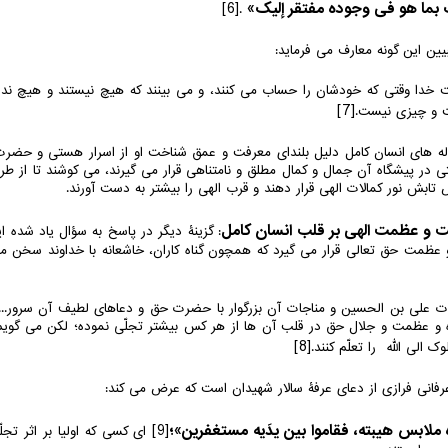
بما هو فی وجوده مفتقر إلیک»
[6]
.
یین این گونه معارف می فرماید:
 خدا وقتی که خودشان را حساب می کنند، و می بینند که هیچ نیستند و هیچ ندا
[7]
 و چیزی نیست.
 ناله های انسان کامل دلیل بلندای معرفت و عمق شناخت او از اسرار هستی و حض
ی در پیشگاه آن جمال و کمال مطلق و نامتناهی قرار می گیرند، می کوشند تا از طریق 
ابش نور کمالات الهی قرار دهند و قرب الهی را بیشتر به دست آورند.
: گزینۀ دیگر در پاسخ به سؤال یاد شده 
و عظمت حق تعالی قرار می گیرد که همچون گناه کاران، خاشعانه با خداوند سخن می
ات علی بن الحسین و مناجات آن بزرگوار با حضرت حق و دعاهای لطیف آن سرور.
و عظمت و جلال حق در قلب آن ها از هر کس بیشتر تجلّی نموده؛ لکن می گویم ب
[8]
الی الله را تعلّم کنند.
 عرفانی فرازی از دعای عرفۀ سالار شهیدان است که عرض می کند:
ه ملابس هیبته، فقاموا بین یدَیه مستغفرین»؛
[9]
ای کسی که اولیا بر اثر تجل