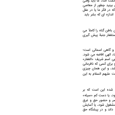
حمت خدا، ما باید وقتی
بینید چطور از معاصی
ه در فکر ما یا در عقل
اندازه ای که بشر باید
طن گناه را کاملاً می
ستغفار جنبۀ پیش گیری
 و گاهی اسمائی است؛
ء الهی افاضه می شود.
لهی اسم شریف «الغفار»
برای کسی که نافرمانی
شد، و این همان چیزی
یت علیهم السلام به این
 شده این است که بر
د، یا دست کم «سیئه»
محضر و حضور حق و غرق
مشغول شود، یا آسایش
 داند و در پیشگاه حق