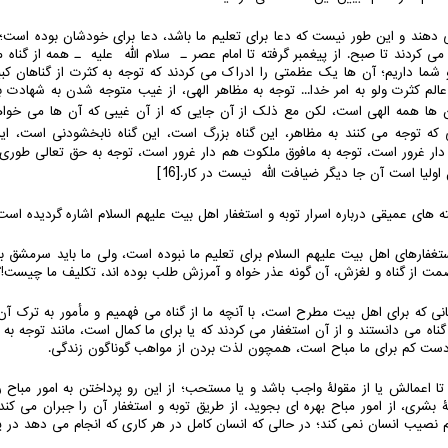
ی دهند و این طور نیست که دعا برای تعلیم ما باشد، دعا برای خودشان بوده است
می کردند تا صبح. از پیغمبر گرفته تا امام عصر ـ سلام الله علیه ـ همه از گناه م
شما داریم؛ آن ها یک عظمتی را ادراک می کردند که توجه به کثرت از گناهان کب
عالم کثرت ولو به امر خدا... توجه به مظاهر الهی، از غیب متوجه شدن به شهادت 
 ها همه الهی است، لکن مع ذلک از آن جایی که از آن غیبی که آن ها می خوا
ه توجه می کنند به مظاهر، این گناه بزرگ است، این گناه نابخشودنی است، ا
دار غرور است، توجه به مافوق ملکوت هم دار غرور است، توجه به حق تعالی طوری ک
[16]
ولیا است آن جا دیگر ضیافت الله نیست در کار.
کته های عمیقی درباره اسرار توبه و استغفار اهل بیت علیهم السلام اشاره گردیده است
فارهای اهل بیت علیهم السلام برای تعلیم ما نبوده است، ولی ما باید سرمشق ب
مت از گناه و لغزش، آن گونه عذر خواه و آمرزش طلب بوده اند، تکلیف ما چیست!؟
هانی که برای اهل بیت مطرح است، با آنچه ما از گناه می فهمیم و مأمور به ترک 
اه می دانستند و از آن استغفار می کردند که یا برای ما کمال است، مانند توجه به
 دست کم برای ما مباح است، همچون لذت بردن از مواهب گوناگون زندگی.
ا اعمالش یا از مقولۀ واجب باشد و یا مستحب؛ از این رو پرداختن به امور مباح ر
ۀ بشری، از امور مباح بهره ای بجوید، از طریق توبه و استغفار آن را جبران می کند؛
هم نصیب انسان نمی کند؛ در حالی که انسان کامل در هر کاری که انجام می دهد در