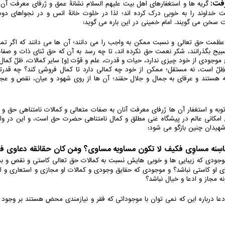
گریه ها و استغفارهای اهل بیت علیهم السلام نشانۀ عمق و ژرفای معرفت آن
 خداوند را به خوبی درک کرده اند؛ لذا در خلوت خانۀ انس و در نجواهای دوستا
سخن می گویند. امام خمینی در این باره می گوید:
 عظمت حق تعالی و نسبت ممکن به واجب را می دانند؛ آن ها می دانند که اگر تمام 
یح بگذرانند، شکر نعمت حق نکرده اند، تا چه رسد به آن که حق ثنای ذات و صفات ر
موجودی از خود چیزی ندارد، حیات و قدرت، علم و قوّت [و] سایر کمالات، ظلّ کما
لّ است، نه مستقل؛ ممکن از خود چه کمالی دارد تا کمال فروشی کند؟ چه قدرت
لله هستند و عرفای به جمال و جلال حقند؛ آن ها از روی شهود و عیان، نقص و عج
ل توبه و استغفار آن ها ژرفای معرفت آنان به صفات متعالی و کمالات نامتناهی حق
 امکانی عالم در پیشگاه غنی مطلق و کمال نامتناهی حضرت حق است، و این در و
شهیدان چنین بازگو می شود:
اسِنه مساوِی فکیف لا تکون مساویه مساوی؟ ومَن کان حقائقه دعاوی فک
وجودی که زیبایی ها و خوبی هایش نسبت به کمالات حق تعالی کاستی و نقص 
ی او کاستی نباشد؟ و موجودی که حقایق وجودی و کمالات او مجازی و استعاری 
ه مجاز و ادعا و خیال نباشد؟
 دعا درباره این که نمی توان با موجوداتی که فقر و نیازمندی محض هستند بر وجود 