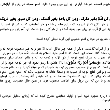
یهم السلام شواهد فراوانی بر این بیان وجود دارد؛ امام سجاد در یکی از فرازها
ّ لذّةٍ بغیر ذکرک، ومِن کلّ راحةٍ بغیر اُنسک، ومن کلّ سرورٍ بغیر قرب
از هر لذتی که از غیر یاد تو برایم حاصل شده و هر آسایشی که به غیر از انس با
ه غیر از قرب تو برای من پدید آمده و از هر کاری جز طاعت تو، آمرزش می خواهم و
ه حقایق در عرفان امام خمینی این گونه تجلّی کرده است:
 از کثرات گذشت، دیگر از همه چیز غافل است الاّ هو و به غیر محبوب توجه ندارد 
 باشد گناه است. این است که تا آدم علیه السلام به اسماء نگاه کرد ـ در صورتی 
لا غیر ـ به صِرف قطع توجه از ذی الآیه و توجه به آیه و عالم اسماء، ندای محبو
وَعَصَیٰ آدَمُ رَبَّهُ فَغَوَیٰ
[18]
ا کرد «
»؛
عاشق را رسوا نمود که چرا توجه خود را از
 است که چون از محبوب هجران کرد، به هجران تمام مبتلا گردید و به عالم طبیعت 
 ولو این قطع توجه از حبیب به واسطۀ علاقه به محبوب باشد که اسم؛ چون اسم 
 است. چنان که با این که حضرت محمد صلی الله علیه و آله وسلمدر عالم به فرمان
ید و با این که این نزول برای اطاعت محبوب بود، در عین حال حضرت، روزی هفتا
 درباره مفهوم توبه انبیا و اولیا، حقایقی مطرح کرده اند که ژرفای تحلیل عرفانی 
رمود: