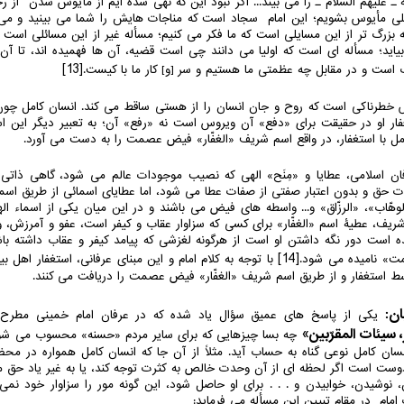
 ـ علیهم السلام ـ را می بیند... اگر نبود این که نهی شده ایم از مأیوس شدن از ر
 کلی مأیوس بشویم؛ این امام سجاد است که مناجات هایش را شما می بینید و می 
بزرگ تر از این مسایلی است که ما فکر می کنیم؛ مسأله غیر از این مسائلی است ک
 بیاید؛ مسأله ای است که اولیا می دانند چی است قضیه، آن ها فهمیده اند، تا آن 
[13]
 است و در مقابل چه عظمتی ما هستیم و سر [و] کار ما با کیست.
خطرناکی است که روح و جان انسان را از هستی ساقط می کند. انسان کامل چون با
غفار او در حقیقت برای «دفع» آن ویروس است نه «رفع» آن؛ به تعبیر دیگر این ا
امل با استغفار، در واقع اسم شریف «الغفّار» فیض عصمت را به دست می آورد.
فان اسلامی، عطایا و «مِنَح» الهی که نصیب موجودات عالم می شود، گاهی ذاتی
ت حق و بدون اعتبار صفتی از صفات عطا می شود، اما عطایای اسمائی از طریق اسما
لوهّاب»، «الرزّاق» و... واسطه های فیض می باشند و در این میان یکی از اسماء ا
ریف، عطیۀ اسم «الغفّار» برای کسی که سزاوار عقاب و کیفر است، عفو و آمرزش، و 
است دور نگه داشتن او است از هرگونه لغزشی که پیامد کیفر و عقاب داشته با
[14]
ت» نامیده می شود.
با توجه به کلام امام و این مبنای عرفانی، استغفار اهل ب
ط استغفار و از طریق اسم شریف «الغفّار» فیض عصمت را دریافت می کنند.
یکی از پاسخ های عمیق سؤال یاد شده که در عرفان امام خمینی مطرح
 سیئات المقرّبین»
چه بسا چیزهایی که برای سایر مردم «حسنه» محسوب می شو
نسان کامل نوعی گناه به حساب آید. مثلاً از آن جا که انسان کامل همواره در 
ت است اگر لحظه ای از آن وحدت خالص به کثرت توجه کند، یا به غیر یاد حق 
 نوشیدن، خوابیدن و . . . برای او حاصل شود، این گونه مور را سزاوار خود نمی
امام در مقام تبیین این مسأله می فرماید: