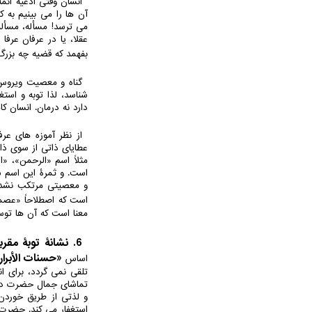
انسان وقتی ادعیه ائمه
آن ها را می بینیم به
می ترسد! مسأله، مسأله 
عقلا، یا در عرفان عرفا
بفهمد که قضیه چه بزرگ
گناه و معصیت ویروس 
شناسد، لذا توبه و است
دارد نه درمان. انسان ک
از نظر آموزه های عر
عطایای ذاتی از سوی ذا
مثلاً اسم «الرحمن»، «ا
است. و ثمرۀ این اسم ش
و معصیتی مرتکب نشده 
است که اصطلاحاً «عصم
معنا است که آن ها توس
6. نشانۀ توبۀ مقربان:
«حسنات الأبرار،
اساس
تلقی نمی گردد، برای ا
تماشای جمال حضرت دوس
و لذتی از طریق خوردن،
استغفار می کند. حضرت 