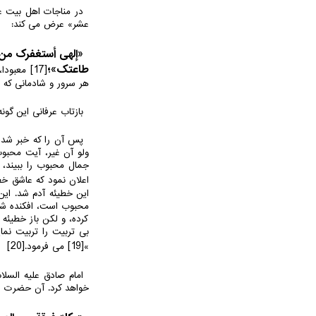
در مناجات اهل بیت عل
عشر» عرض می کند:
«إلهی أستغفرک من کل
طاعتک»؛
[17]
معبودا، 
هر سرور و شادمانی که ب
بازتاب عرفانی این گون
پس آن را که خبر شد و
ولو آن غیر، آیت محبوب
جمال محبوب را ببیند، 
اعلان نمود که عاشق خط
این خطیئه آدم شد. این
محبوب است، افکنده شد.
کرده، و لکن باز خطیئه
بی تربیت را تربیت نما
[20]
[19]
»
می فرمود.
امام صادق علیه السلام
خواهد کرد. آن حضرت ف