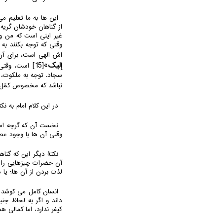
این ها به ما تعلیم م
از گناهان خودشان گریه 
غیر اینی است که من و 
وقتی که توجه بکنند به 
اش الهی است، برای آن
إلیک»
[15]
است، وقتی ک
سجاد. توجه به ملکوت، 
نباشد که مخصوص کمّل ا
در این کلام امام به ن
نخست آن که گرچه استغ
وقتی آن ها با وجود عص
نکتۀ دیگر این که گنا
آن حضرات چیزهایی را گن
لذت بردن از آن ها؛ یا
انسان کامل می کوشد ت
داند و اگر به لحاظ جنب
کیفر ندارد، اما کمالی 