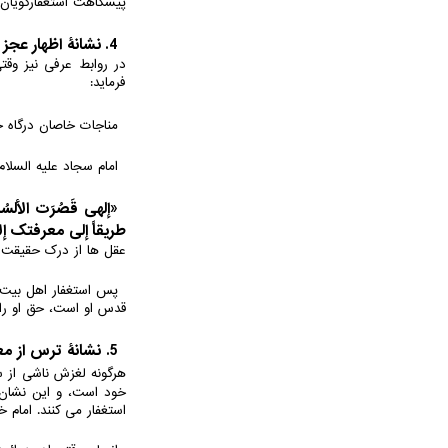
پیشگاهت استغفارگویان 
4. نشانۀ اظهار عجز و قصور:
در روابط عرفی نیز وقت
فرماید:
مناجات خاصان درگاه ح
امام سجاد علیه السلا
«إلهی قَصُرَت الأل
طریقاً إلی معرفتک إل
عقل ها از درک حقیقت ذا
پس استغفار اهل بیت ع
قدس او است، حق او را ا
5. نشانۀ ترس از معصیت
هرگونه لغزش ناشی از 
خود است، و این نشان 
استغفار می کنند. امام 