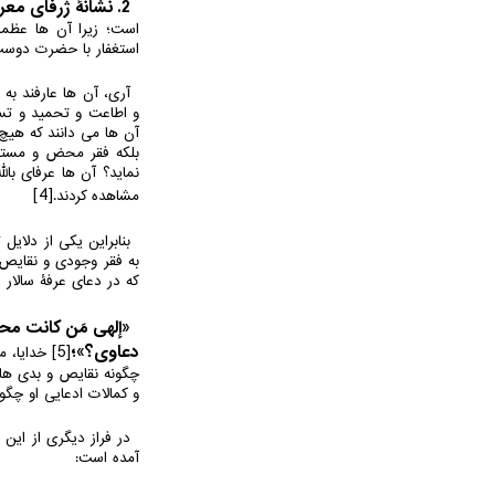
2. نشانۀ ژرفای معرفت:
است؛ زیرا آن ها عظمت
استغفار با حضرت دوست 
آری، آن ها عارفند به
و اطاعت و تحمید و تسب
آن ها می دانند که هیچ 
بلکه فقر محض و مستظِ
نماید؟ آن ها عرفای با
[4]
مشاهده کردند.
بنابراین یکی از دلای
به فقر وجودی و نقایص
که در دعای عرفۀ سالار 
«إلهی مَن کانت مح
دعاوی؟»؛
[5]
خدایا، م
چگونه نقایص و بدی ها
و کمالات ادعایی او چگون
در فراز دیگری از این
آمده است: